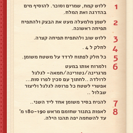
1
ללוש קמח, שמרים וסוכר. להוסיף מים
בהדרגה ואת המלח.
2
לשמן מלמעלה מעט את הבצק ולהתפיח
תפיחה ראשונה.
3
ללוש שוב ולהתפיח תפיחה קצרה.
4
לחלק ל 4 .
5
כל חלק לפתוח לרדד על משטח משומן.
6
ולמרוח אותו במעט
מרגרינה/נטורינה/חמאה- לגלגל
לרולדה ..לחתוך עם סכין לפרו סות...
אפשרי לשטח כל פרוסה לגלגל וליצור
שבלול ..
7
להניח בסיר משומן אחד ליד השני..
8
לאפות בתנור שחומם מראש 180-190 מ'
עד להשחמה יפה תהנו הילה.