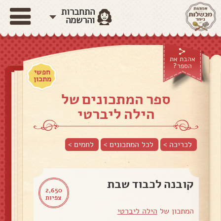
התחברות
והרשמה
אהבת את
הספר?
חפשי
מתכון
ספר המתכונים של
הילה ליברטי
לכריכה >
לכל המתכונים >
לחמים
>
קובנה לכבוד שבת
2,650
צפיות
המתכון של
הילה ליברטי