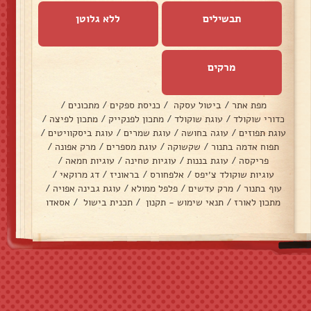
תבשילים
ללא גלוטן
מרקים
מפת אתר
/
ביטול עסקה
/
כניסת ספקים
/
מתכונים
/
כדורי שוקולד
/
עוגת שוקולד
/
מתכון לפנקייק
/
מתכון לפיצה
/
עוגת תפוזים
/
עוגה בחושה
/
עוגת שמרים
/
עוגת ביסקוויטים
/
תפוח אדמה בתנור
/
שקשוקה
/
עוגת מספרים
/
מרק אפונה
/
פריקסה
/
עוגת בננות
/
עוגיות טחינה
/
עוגיות חמאה
/
עוגיות שוקולד צ׳יפס
/
אלפחורס
/
בראוניז
/
דג מרוקאי
/
עוף בתנור
/
מרק עדשים
/
פלפל ממולא
/
עוגת גבינה אפויה
/
מתכון לאורז
/
תנאי שימוש - תקנון
/
תכנית בישול
/
אסאדו