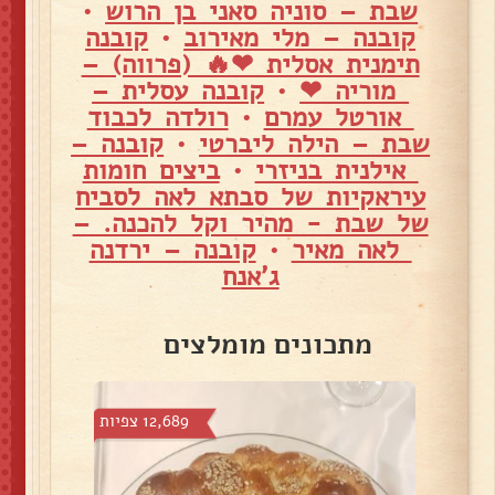
שבת – סוניה סאני בן הרוש
•
קובנה – מלי מאירוב
•
קובנה
תימנית אסלית ❤🔥 (פרווה) –
מוריה ❤
•
קובנה עסלית –
אורטל עמרם
•
רולדה לכבוד
שבת – הילה ליברטי
•
קובנה –
אילנית בניזרי
•
ביצים חומות
עיראקיות של סבתא לאה לסביח
של שבת - מהיר וקל להכנה. –
לאה מאיר
•
קובנה – ירדנה
ג'אנח
מתכונים מומלצים
צפיות
12,689 צפיות