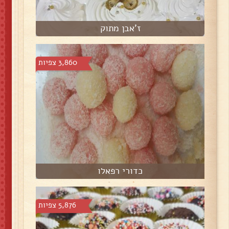
ז'אבן מתוק
3,860 צפיות
כדורי רפאלו
5,876 צפיות