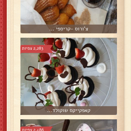
צ'ורוס -קריספי ...
2,283 צפיות
קאפקייקס שוקולד...
2,486 צפיות