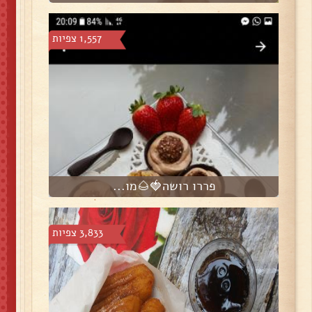
1,557 צפיות
פררו רושה🍓🌰מו...
3,833 צפיות