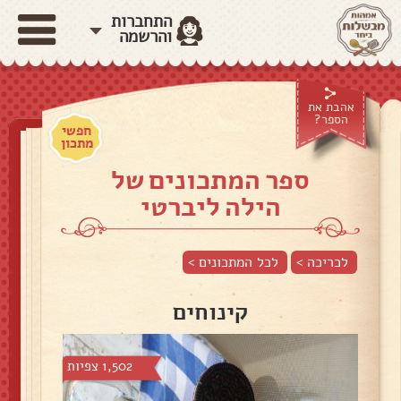
התחברות
והרשמה
אהבת את
הספר?
חפשי
מתכון
ספר המתכונים של
הילה ליברטי
לכריכה >
לכל המתכונים >
קינוחים
1,502 צפיות