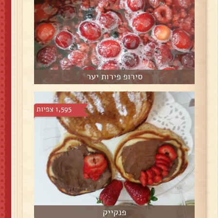
סירופ פירות יער
1,595 צפיות
פנקייק