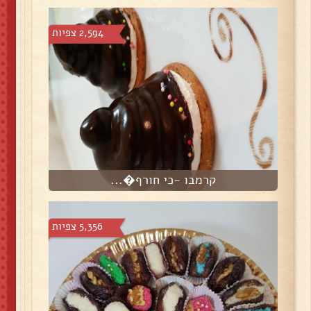
2,594 צפיות
קרמבו -כי חורף�...
5,356 צפיות