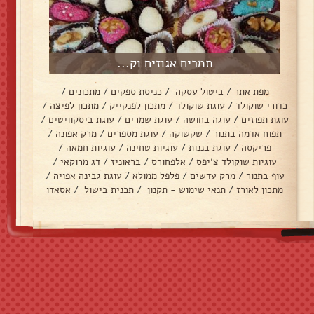
תמרים אגוזים וק...
מפת אתר
/
ביטול עסקה
/
כניסת ספקים
/
מתכונים
/
כדורי שוקולד
/
עוגת שוקולד
/
מתכון לפנקייק
/
מתכון לפיצה
/
עוגת תפוזים
/
עוגה בחושה
/
עוגת שמרים
/
עוגת ביסקוויטים
/
תפוח אדמה בתנור
/
שקשוקה
/
עוגת מספרים
/
מרק אפונה
/
פריקסה
/
עוגת בננות
/
עוגיות טחינה
/
עוגיות חמאה
/
עוגיות שוקולד צ׳יפס
/
אלפחורס
/
בראוניז
/
דג מרוקאי
/
עוף בתנור
/
מרק עדשים
/
פלפל ממולא
/
עוגת גבינה אפויה
/
מתכון לאורז
/
תנאי שימוש - תקנון
/
תכנית בישול
/
אסאדו