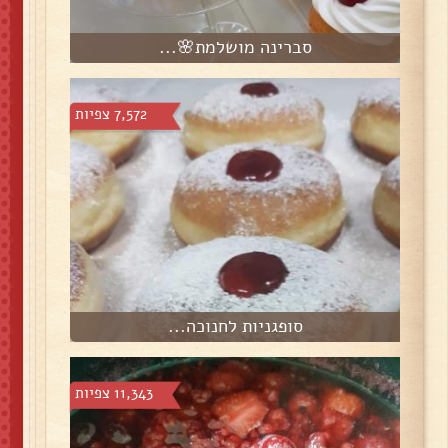
סברינה מושלמת🌸...
7,572 צפיות
סופגניות לחנוכה...
11,343 צפיות