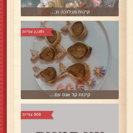
קינוח פבלובה ונ...
2,081 צפיות
קינוח קל אגס עם...
868 צפיות