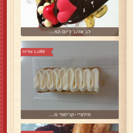
לב אוהב ליום המ...
2,086 צפיות
מילפיי-קריספי מ...