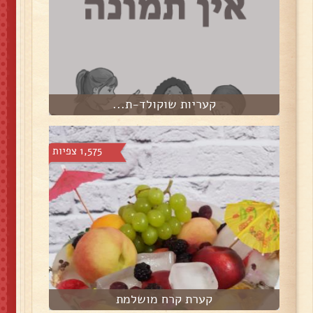
קעריות שוקולד-ת...
1,575 צפיות
קערת קרח מושלמת