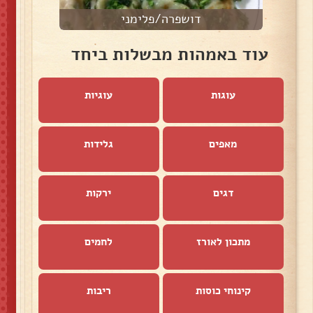
דושפרה/פלימני
עוד באמהות מבשלות ביחד
עוגות
עוגיות
מאפים
גלידות
דגים
ירקות
מתכון לאורז
לחמים
קינוחי כוסות
ריבות