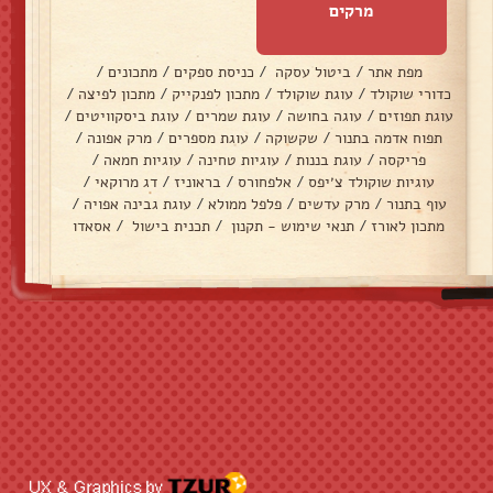
מרקים
מפת אתר
/
ביטול עסקה
/
כניסת ספקים
/
מתכונים
/
כדורי שוקולד
/
עוגת שוקולד
/
מתכון לפנקייק
/
מתכון לפיצה
/
עוגת תפוזים
/
עוגה בחושה
/
עוגת שמרים
/
עוגת ביסקוויטים
/
תפוח אדמה בתנור
/
שקשוקה
/
עוגת מספרים
/
מרק אפונה
/
פריקסה
/
עוגת בננות
/
עוגיות טחינה
/
עוגיות חמאה
/
עוגיות שוקולד צ׳יפס
/
אלפחורס
/
בראוניז
/
דג מרוקאי
/
עוף בתנור
/
מרק עדשים
/
פלפל ממולא
/
עוגת גבינה אפויה
/
מתכון לאורז
/
תנאי שימוש - תקנון
/
תכנית בישול
/
אסאדו