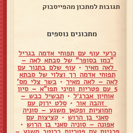
תגובות למתכון מהפייסבוק
מתכונים נוספים
כרעי עוף עם תפוחי אדמה בגריל
"כמו בסופר" של סבתא לאה –
לאה מאיר
•
עוף שלם בתנור עם
תפוחי אדמה רך וצלוי של סבתא
לאה – לאה מאיר
•
בשר צלי מס'
5 עם פטריות ומיני תפו"א – סיון
אוחיון אברג׳ל
•
תבשיל כבש –
זהבה אור
•
סלט ירוק עם
חמוציות ופקאן משגע – סוניה
סאני בן הרוש
•
קציצות עם
אפונה – סוניה סאני בן הרוש
•
פרגיות עם פטריות ברוטב משגע –