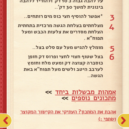
על להבה גבוה כ 10 דק' ולהוריד ללהבה
בינונית למשך 30 דק'..
3
*אפשר להוסיף חצי כוס מים רותחים..
4
מצלחתים בצלחת הגשה מרכזית בתחתית
הצלחת מסדרים את צלעות הכבש ומעל
תפוח"א .
5
מומלץ להגיש מעל עם סלט בצל..
6
בצל שטוף חצוי לחצי ופרוס דק חופן
כוסברה קצוצה דק ומעט מלח וחומץ
לערבב היטב ולשים מעל תפוח"א באת
הגשה..
אמהות מבשלות ביחד
>>
מתכונים נוספים
>>
אהבת את המתכון? העתיקי את הקישור המקוצר
ושתפי :)