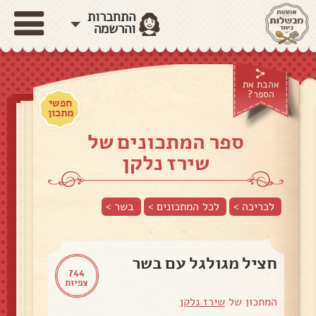
התחברות
והרשמה
אהבת את
הספר?
חפשי
מתכון
ספר המתכונים של
שירז נלקן
לכריכה >
לכל המתכונים >
בשר
>
חציל מגולגל עם בשר
744
צפיות
המתכון של
שירז נלקן