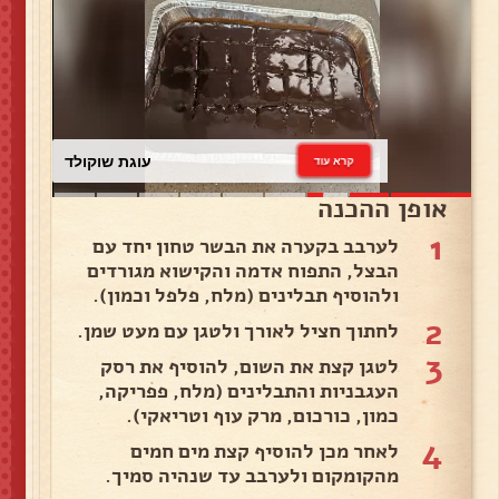
עוגת שוקולד
קרא עוד
אופן ההכנה
1
לערבב בקערה את הבשר טחון יחד עם
הבצל, התפוח אדמה והקישוא מגורדים
ולהוסיף תבלינים (מלח, פלפל וכמון).
2
לחתוך חציל לאורך ולטגן עם מעט שמן.
3
לטגן קצת את השום, להוסיף את רסק
העגבניות והתבלינים (מלח, פפריקה,
כמון, כורכום, מרק עוף וטריאקי).
4
לאחר מכן להוסיף קצת מים חמים
מהקומקום ולערבב עד שנהיה סמיך.