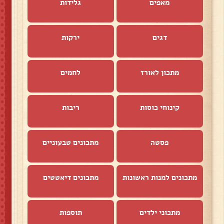
מאפים
גלידות
דגים
ירקות
מתכון לאורז
לחמים
קינוחי כוסות
ריבות
פסטה
מתכונים טבעוניים
מתכונים למנות ראשונות
מתכונים דיאטטים
מתכוני ילדים
תוספות