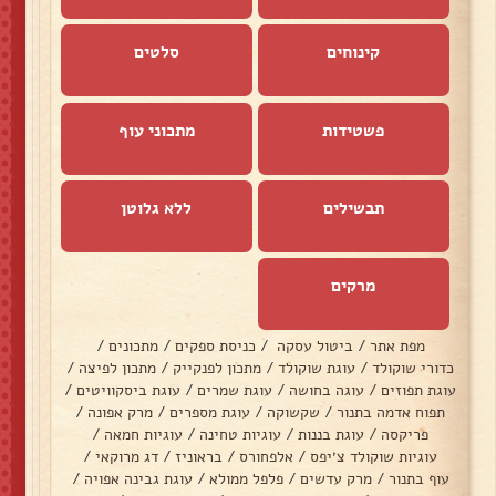
קינוחים
סלטים
פשטידות
מתכוני עוף
תבשילים
ללא גלוטן
מרקים
מפת אתר
/
ביטול עסקה
/
כניסת ספקים
/
מתכונים
/
כדורי שוקולד
/
עוגת שוקולד
/
מתכון לפנקייק
/
מתכון לפיצה
/
עוגת תפוזים
/
עוגה בחושה
/
עוגת שמרים
/
עוגת ביסקוויטים
/
תפוח אדמה בתנור
/
שקשוקה
/
עוגת מספרים
/
מרק אפונה
/
פריקסה
/
עוגת בננות
/
עוגיות טחינה
/
עוגיות חמאה
/
עוגיות שוקולד צ׳יפס
/
אלפחורס
/
בראוניז
/
דג מרוקאי
/
עוף בתנור
/
מרק עדשים
/
פלפל ממולא
/
עוגת גבינה אפויה
/