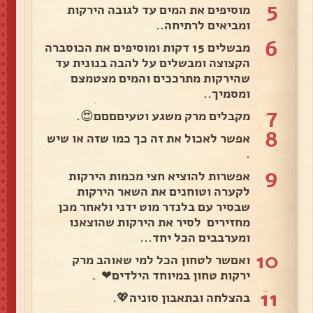
5
מוסיפים את המים עד לגובה הירקות
ומביאים לרתיחה..
6
מבשלים 15 דקות ומוסיפים את הכוסברה
הקצוצה ומבשלים על להבה בנונית עד
שהירקות מתרככים והמים מצטמצם
ומסמיך..
7
מקבלים מרק משגע וטעיםםםם😍.
8
אפשר לאכול את זה כך כמו שזה או שיש
.
9
אפשרות להוציא חצי מכמות הירקות
לקערה וטוחנים את השאר הירקות
שבסיר עם בלנדר מוט ידני ולאחר מכן
מחזירים לסיר את הירקות שהוצאנו
ומערבבים הכל יחד...
10
ואםשר לטחון הכל למי שאוהב מרק
ירקות טחון במיוחד הילדים❤ .
11
בהצלחה ובתאבון סוניה💖.