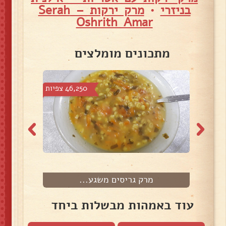
בניזרי
•
מרק ירקות – Serah
Oshrith Amar
מתכונים מומלצים
פיות
46,250 צפיות
מרק גריסים משגע...
מ
עוד באמהות מבשלות ביחד