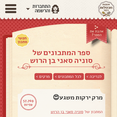
התחברות
והרשמה
אהבת את
הספר?
חפשי
מתכון
ספר המתכונים של
סוניה סאני בן הרוש
לכריכה >
לכל המתכונים >
מרקים
>
מרק ירקות משגע😍
57,769
צפיות
המתכון של
סוניה סאני בן הרוש