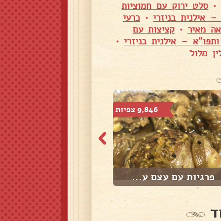
סלט ירוק עם חמוציות
– אילנית בניזרי
•
כרעי
אה מאיר
•
קציצות עם
תפו"א – אילנית בניזרי
•
ן מלול
9,846 צפיות
3,622 צפיות
פרגיות עם עצם ע...
עוף עם בצלי שאל...
ד