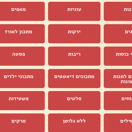
גות
עוגיות
מאפים
ים
ירקות
מתכון לאורז
 כוסות
ריבות
פסטה
ם למנות
מתכונים דיאטטים
מתכוני ילדים
ונות
וחים
סלטים
פשטידות
ילים
ללא גלוטן
מרקים