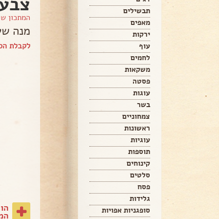
צבעו
תבשילים
המתכון ש
מאפים
מנה שע
ירקות
לקבלת הספ
עוף
לחמים
משקאות
פסטה
עוגות
בשר
צמחוניים
ראשונות
עוגיות
תוספות
קינוחים
סלטים
פסח
גלידות
הו
סופגניות אפויות
המת