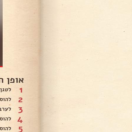
אופן ה
1
לטגן
2
להוס
3
לערב
4
להוסי
5
להוסי