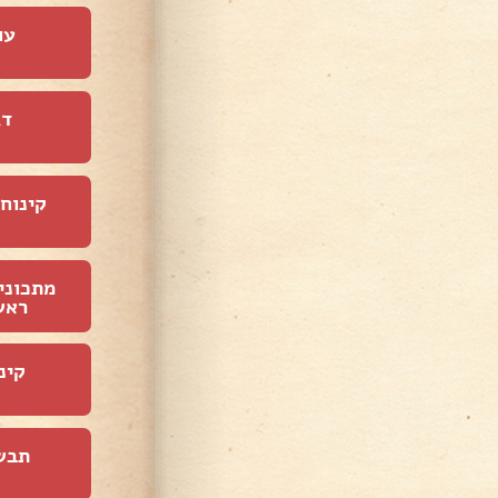
עו
דג
קינוחי
מתכוני
ראש
קינ
תבש