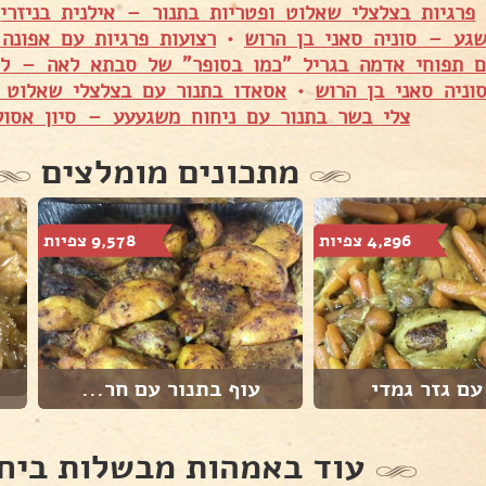
פרגיות בצלצלי שאלוט ופטריות בתנור – אילנית בניזרי
•
גע – סוניה סאני בן הרוש
•
רצועות פרגיות עם אפונה 
ם תפוחי אדמה בגריל "כמו בסופר" של סבתא לאה – ל
וניה סאני בן הרוש
•
אסאדו בתנור עם בצלצלי שאלוט ו
צלי בשר בתנור עם ניחוח משגעעע – סיון אסולי
מתכונים מומלצים
4,296 צפיות
9,578 צפיות
עם גזר גמדי
עוף בתנור עם חר...
עוד באמהות מבשלות ביח