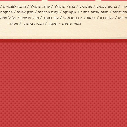
קה
/
כניסת ספקים
/
מתכונים
/
כדורי שוקולד
/
עוגת שוקולד
/
מתכון לפנקייק
/
סקוויטים
/
תפוח אדמה בתנור
/
שקשוקה
/
עוגת מספרים
/
מרק אפונה
/
פריקסה
צ׳יפס
/
אלפחורס
/
בראוניז
/
דג מרוקאי
/
עוף בתנור
/
מרק עדשים
/
פלפל ממול
תנאי שימוש - תקנון
/
תכנית בישול
/
אסאדו