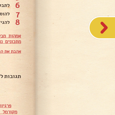
6
לתבל
7
להוס
8
להגי
אמהות מבש
מתכונים נו
אהבת את המ
תגובות ל
פרגיו
מקורמל –