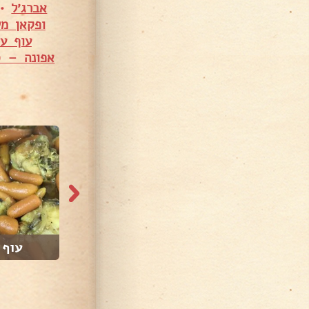
אברג׳ל
•
ופקאן מש
עוף ע
אפונה – ס
5,370 צפיות
20,278 צפיות
נור...
פרגיות ממולאות
עוף 