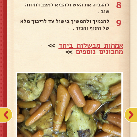
8
להגביה את האש ולהביא למצב רתיחה
שוב .
9
להנמיך ולהמשיך בישול עד לריכוך מלא
של העוף והגזר .
אמהות מבשלות ביחד
>>
מתכונים נוספים
>>