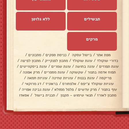
תבשילים
ללא גלוטן
מרקים
מפת אתר
/
ביטול עסקה
/
כניסת ספקים
/
מתכונים
/
כדורי שוקולד
/
עוגת שוקולד
/
מתכון לפנקייק
/
מתכון לפיצה
/
עוגת תפוזים
/
עוגה בחושה
/
עוגת שמרים
/
עוגת ביסקוויטים
/
תפוח אדמה בתנור
/
שקשוקה
/
עוגת מספרים
/
מרק אפונה
/
פריקסה
/
עוגת בננות
/
עוגיות טחינה
/
עוגיות חמאה
/
עוגיות שוקולד צ׳יפס
/
אלפחורס
/
בראוניז
/
דג מרוקאי
/
עוף בתנור
/
מרק עדשים
/
פלפל ממולא
/
עוגת גבינה אפויה
/
מתכון לאורז
/
תנאי שימוש - תקנון
/
תכנית בישול
/
אסאדו