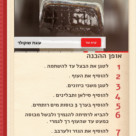
עוגת שוקולד
קרא עוד
אופן ההכנה
1
לטגן את הבצל עד להשחמה .
2
להוסיף את העוף .
3
לטגן משני כיוונים.
4
להוסיף סילאן ותבלינים .
5
להוסיף בערך 3 כוסות מים רותחים.
6
להביא לרתיחה להנמיך ולבשל מכוסה
כמעט עד שהעוף רך לגמרי .
7
להוסיף את הגזר ולערבב .