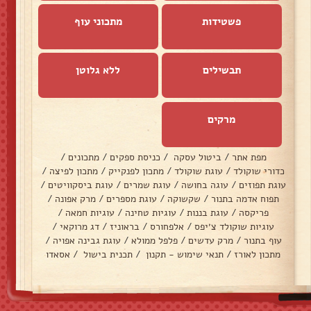
פשטידות
מתכוני עוף
תבשילים
ללא גלוטן
מרקים
מפת אתר
/
ביטול עסקה
/
כניסת ספקים
/
מתכונים
/
כדורי שוקולד
/
עוגת שוקולד
/
מתכון לפנקייק
/
מתכון לפיצה
/
עוגת תפוזים
/
עוגה בחושה
/
עוגת שמרים
/
עוגת ביסקוויטים
/
תפוח אדמה בתנור
/
שקשוקה
/
עוגת מספרים
/
מרק אפונה
/
פריקסה
/
עוגת בננות
/
עוגיות טחינה
/
עוגיות חמאה
/
עוגיות שוקולד צ׳יפס
/
אלפחורס
/
בראוניז
/
דג מרוקאי
/
עוף בתנור
/
מרק עדשים
/
פלפל ממולא
/
עוגת גבינה אפויה
/
מתכון לאורז
/
תנאי שימוש - תקנון
/
תכנית בישול
/
אסאדו