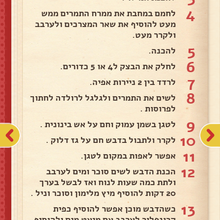
4
לחמם במחבת את ממרח התמרים ממש
מעט להוסיף את שאר המצרכים ולערבב
ולקרר מעט.
5
להכנה.
6
לחלק את הבצק ל4 או 5 כדורים.
7
לרדד בין 2 ניירות אפיה.
8
לשים את התמרים ולגלגל לרולדה לחתוך
לפרוסות .
9
לטגן בשמן עמוק וחם על אש בינונית .
10
לקרר ולתבול בדבש חם על גז דלוק .
11
אפשר לאפות במקום לטגן.
12
הכנת הדבש לשים סוכר ומים לערבב
ולתת כמה שעות לנוח ואז לבשל בערך
20 דקות להוסיף מיץ מלימון וסוכר וניל .
13
כשהדבש מוכן אפשר להוסיף כפית
קרונפלור לערבב עם מיעט מים ולהוסיף