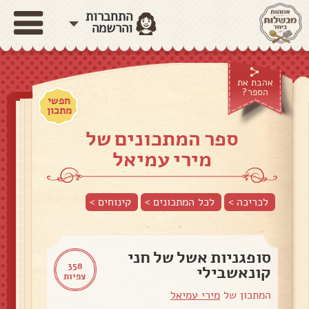
התחברות
והרשמה
אהבת את
הספר?
חפשי
מתכון
ספר המתכונים של
מירי עמיאל
לכריכה >
לכל המתכונים >
קינוחים
>
סופגניות אשל של חני
358
קונאשבילי
צפיות
המתכון של
מירי עמיאל