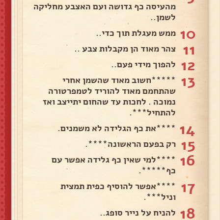
מהעיסה כף גדושה ועם האצבע מחליקה
לשמן..
10
ממש מעגלת תוך כדי..
11
צהר מאוד הן מקבלות צבע ..
12
להפוך מידי פעם..
13
*****חשוב מאוד שהשמן אחרי
שהתחמם מאוד להוריד לטמפרטורה
נמוכה . לחכות עד שהחום יתייצב ואז
להתחיל***.
14
****את כף הגלידה לא משמנים.
15
רק בפעם הראשונה****.
16
****למי שאין כף גלידה אפשר עם
כף*****.
17
****אפשר להוסיף כפית תמצית
וניל***.
18
להניח על נייר סופג..