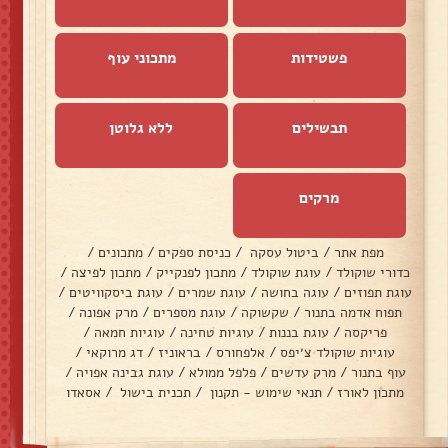
פשטידות
מתכוני עוף
תבשילים
ללא גלוטן
מרקים
מפת אתר
/
ביטול עסקה
/
כניסת ספקים
/
מתכונים
/
כדורי שוקולד
/
עוגת שוקולד
/
מתכון לפנקייק
/
מתכון לפיצה
/
עוגת תפוזים
/
עוגה בחושה
/
עוגת שמרים
/
עוגת ביסקוויטים
/
תפוח אדמה בתנור
/
שקשוקה
/
עוגת מספרים
/
מרק אפונה
/
פריקסה
/
עוגת בננות
/
עוגיות טחינה
/
עוגיות חמאה
/
עוגיות שוקולד צ׳יפס
/
אלפחורס
/
בראוניז
/
דג מרוקאי
/
עוף בתנור
/
מרק עדשים
/
פלפל ממולא
/
עוגת גבינה אפויה
/
מתכון לאורז
/
תנאי שימוש - תקנון
/
תכנית בישול
/
אסאדו