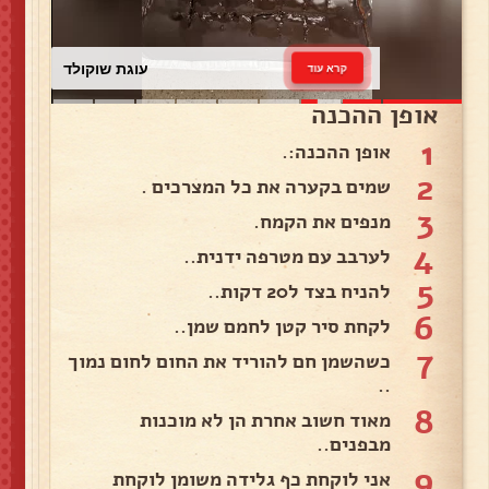
עוגת שוקולד
קרא עוד
אופן ההכנה
1
אופן ההכנה:.
2
שמים בקערה את כל המצרכים .
3
מנפים את הקמח.
4
לערבב עם מטרפה ידנית..
5
להניח בצד ל20 דקות..
6
לקחת סיר קטן לחמם שמן..
7
כשהשמן חם להוריד את החום לחום נמוך
..
8
מאוד חשוב אחרת הן לא מוכנות
מבפנים..
9
אני לוקחת כף גלידה משומן לוקחת