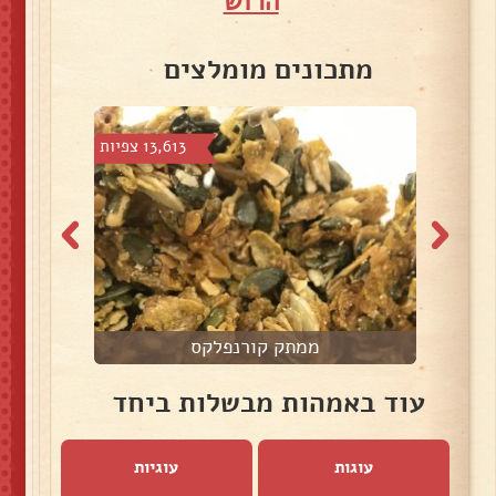
הרוש
מתכונים מומלצים
צפיות
13,613 צפיות
ממתק קורנפלקס
עוד באמהות מבשלות ביחד
עוגות
עוגיות