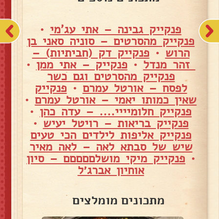
פנקייק גבינה – אתי עג'מי
•
פנקייק מהסרטים – סוניה סאני בן
הרוש
•
פנקייק דק (חביתיות) –
זהר מנדל
•
פנקייק – אתי ממן
•
פנקייק מהסרטים וגם כשר
לפסח – אורטל עמרם
•
פנקייק
שאין כמותו יאמי – אורטל עמרם
•
פנקייק חלומיייי.... – עדה כהן
•
פנקייק בריאות – רויטל יעיש
•
פנקייק אליפות לילדים הכי טעים
שיש של סבתא לאה – לאה מאיר
•
פנקייק מיקי מושלםםםםם – סיון
אוחיון אברג׳ל
מתכונים מומלצים