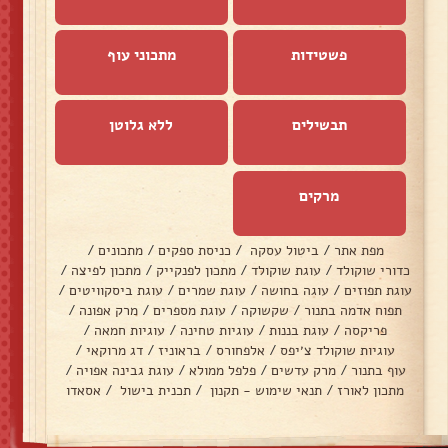
פשטידות
מתכוני עוף
תבשילים
ללא גלוטן
מרקים
מפת אתר
/
ביטול עסקה
/
כניסת ספקים
/
מתכונים
/
כדורי שוקולד
/
עוגת שוקולד
/
מתכון לפנקייק
/
מתכון לפיצה
/
עוגת תפוזים
/
עוגה בחושה
/
עוגת שמרים
/
עוגת ביסקוויטים
/
תפוח אדמה בתנור
/
שקשוקה
/
עוגת מספרים
/
מרק אפונה
/
פריקסה
/
עוגת בננות
/
עוגיות טחינה
/
עוגיות חמאה
/
עוגיות שוקולד צ׳יפס
/
אלפחורס
/
בראוניז
/
דג מרוקאי
/
עוף בתנור
/
מרק עדשים
/
פלפל ממולא
/
עוגת גבינה אפויה
/
מתכון לאורז
/
תנאי שימוש - תקנון
/
תכנית בישול
/
אסאדו