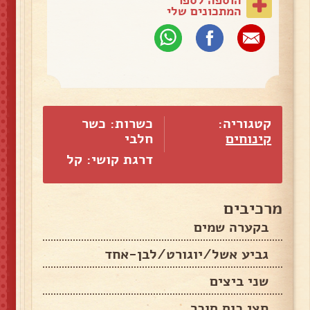
המתכונים שלי
קטגוריה:
כשרות: כשר
קינוחים
חלבי
דרגת קושי: קל
מרכיבים
בקערה שמים
גביע אשל/יוגורט/לבן-אחד
שני ביצים
חצי כוס סוכר