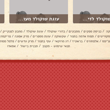
וקולד לזי...
עוגת שוקולד מעו...
קה
/
כניסת ספקים
/
מתכונים
/
כדורי שוקולד
/
עוגת שוקולד
/
מתכון לפנקייק
/
סקוויטים
/
תפוח אדמה בתנור
/
שקשוקה
/
עוגת מספרים
/
מרק אפונה
/
פריקסה
צ׳יפס
/
אלפחורס
/
בראוניז
/
דג מרוקאי
/
עוף בתנור
/
מרק עדשים
/
פלפל ממול
תנאי שימוש - תקנון
/
תכנית בישול
/
אסאדו