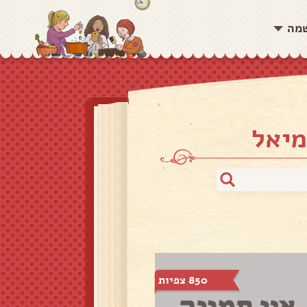
שמה
מיאל
850 צפיות