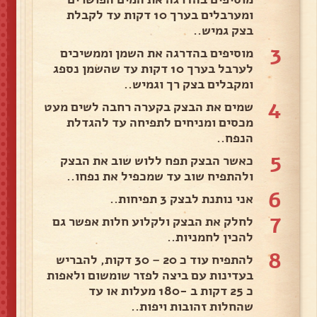
ומערבלים בערך 10 דקות עד לקבלת
בצק גמיש..
3
מוסיפים בהדרגה את השמן וממשיכים
לערבל בערך 10 דקות עד שהשמן נספג
ומקבלים בצק רך וגמיש..
4
שמים את הבצק בקערה רחבה לשים מעט
מכסים ומניחים לתפיחה עד להגדלת
הנפח..
5
כאשר הבצק תפח ללוש שוב את הבצק
ולהתפיח שוב עד שמכפיל את נפחו..
6
אני נותנת לבצק 3 תפיחות..
7
לחלק את הבצק ולקלוע חלות אפשר גם
להכין לחמניות..
8
להתפיח עוד כ 20 – 30 דקות, להבריש
בעדינות עם ביצה לפזר שומשום ולאפות
כ 25 דקות ב -180 מעלות או עד
שהחלות זהובות ויפות..