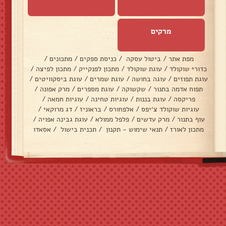
מרקים
מפת אתר
/
ביטול עסקה
/
כניסת ספקים
/
מתכונים
/
כדורי שוקולד
/
עוגת שוקולד
/
מתכון לפנקייק
/
מתכון לפיצה
/
עוגת תפוזים
/
עוגה בחושה
/
עוגת שמרים
/
עוגת ביסקוויטים
/
תפוח אדמה בתנור
/
שקשוקה
/
עוגת מספרים
/
מרק אפונה
/
פריקסה
/
עוגת בננות
/
עוגיות טחינה
/
עוגיות חמאה
/
עוגיות שוקולד צ׳יפס
/
אלפחורס
/
בראוניז
/
דג מרוקאי
/
עוף בתנור
/
מרק עדשים
/
פלפל ממולא
/
עוגת גבינה אפויה
/
מתכון לאורז
/
תנאי שימוש - תקנון
/
תכנית בישול
/
אסאדו