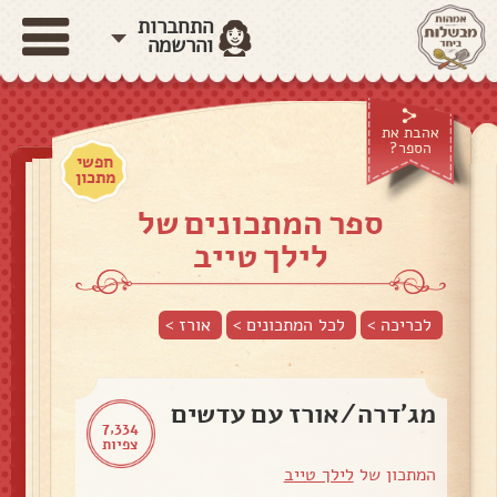
התחברות
והרשמה
אהבת את
הספר?
חפשי
מתכון
ספר המתכונים של
לילך טייב
לכריכה >
לכל המתכונים >
אורז
>
מג'דרה/אורז עם עדשים
7,334
צפיות
המתכון של
לילך טייב