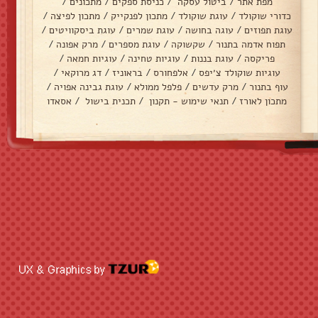
מפת אתר
/
ביטול עסקה
/
כניסת ספקים
/
מתכונים
/
כדורי שוקולד
/
עוגת שוקולד
/
מתכון לפנקייק
/
מתכון לפיצה
/
עוגת תפוזים
/
עוגה בחושה
/
עוגת שמרים
/
עוגת ביסקוויטים
/
תפוח אדמה בתנור
/
שקשוקה
/
עוגת מספרים
/
מרק אפונה
/
פריקסה
/
עוגת בננות
/
עוגיות טחינה
/
עוגיות חמאה
/
עוגיות שוקולד צ׳יפס
/
אלפחורס
/
בראוניז
/
דג מרוקאי
/
עוף בתנור
/
מרק עדשים
/
פלפל ממולא
/
עוגת גבינה אפויה
/
מתכון לאורז
/
תנאי שימוש - תקנון
/
תכנית בישול
/
אסאדו