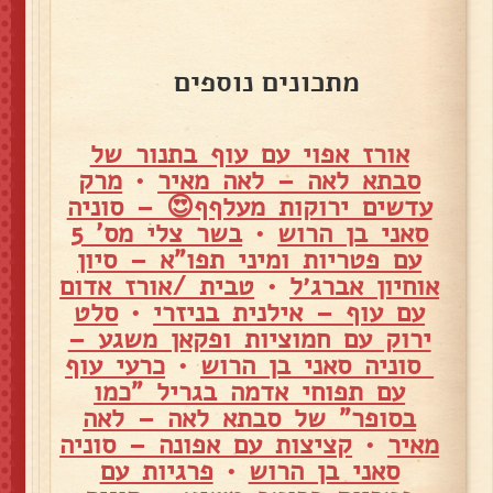
מתכונים נוספים
אורז אפוי עם עוף בתנור של
סבתא לאה – לאה מאיר
•
מרק
עדשים ירוקות מעלףף😍 – סוניה
סאני בן הרוש
•
בשר צלי מס' 5
עם פטריות ומיני תפו"א – סיון
אוחיון אברג׳ל
•
טבית /אורז אדום
עם עוף – אילנית בניזרי
•
סלט
ירוק עם חמוציות ופקאן משגע –
סוניה סאני בן הרוש
•
כרעי עוף
עם תפוחי אדמה בגריל "כמו
בסופר" של סבתא לאה – לאה
מאיר
•
קציצות עם אפונה – סוניה
סאני בן הרוש
•
פרגיות עם