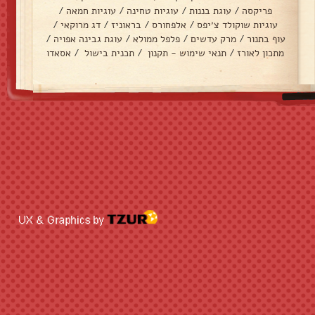
פריקסה
/
עוגת בננות
/
עוגיות טחינה
/
עוגיות חמאה
/
עוגיות שוקולד צ׳יפס
/
אלפחורס
/
בראוניז
/
דג מרוקאי
/
עוף בתנור
/
מרק עדשים
/
פלפל ממולא
/
עוגת גבינה אפויה
/
מתכון לאורז
/
תנאי שימוש - תקנון
/
תכנית בישול
/
אסאדו