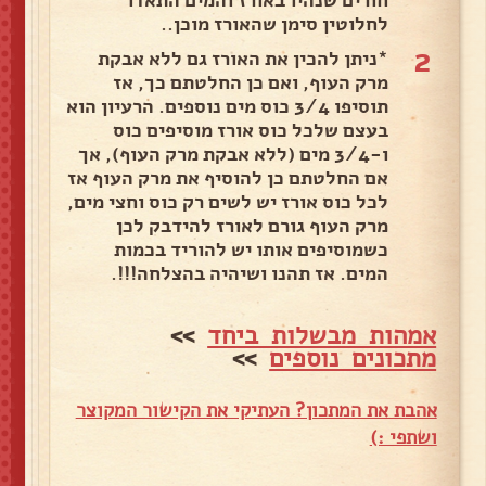
חורים שנהיו באורז והמים התאדו
לחלוטין סימן שהאורז מוכן..
2
*ניתן להכין את האורז גם ללא אבקת
מרק העוף, ואם כן החלטתם כך, אז
תוסיפו 3/4 כוס מים נוספים. הרעיון הוא
בעצם שלכל כוס אורז מוסיפים כוס
ו-3/4 מים (ללא אבקת מרק העוף), אך
אם החלטתם כן להוסיף את מרק העוף אז
לכל כוס אורז יש לשים רק כוס וחצי מים,
מרק העוף גורם לאורז להידבק לכן
כשמוסיפים אותו יש להוריד בכמות
המים. אז תהנו ושיהיה בהצלחה!!!.
אמהות מבשלות ביחד
>>
מתכונים נוספים
>>
אהבת את המתכון? העתיקי את הקישור המקוצר
ושתפי :)