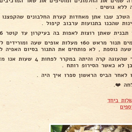
ה שמים את החלמונים ומוסיפים את שאר המרכיבים
 ללא גושים .
 השלב שבו אתן מאחדות קערת החלבונים שהקפצנו 
ינות שהכנו בתנועות ערבוב קיפול .
תבנית שאתן רוצות לאפות בה בעיקרון עד קוטר 26 .
שעה נוספת , לא פותחים את התנור בסיום האפיה ל
לאחר שהעוגה קרה והיתה במק
בן לא כאשר הסירופ רותח .
ו לאחר הביס הראשון ספרו איך היה .
חה ❤️.
לות ביחד
ספים