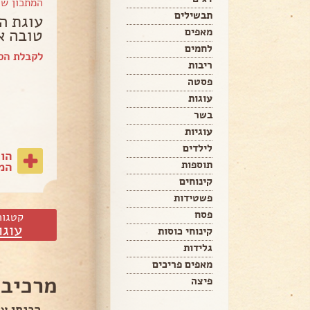
המתכון ש
תבשילים
עוגת ה
טובה א
מאפים
לחמים
לקבלת הספ
ריבות
פסטה
עוגות
בשר
עוגיות
לילדים
הו
תוספות
המת
קינוחים
פשטידות
פסח
קטגור
עוגו
קינוחי כוסות
גלידות
מאפים פריכים
מרכיבי
פיצה
הכנתי עו