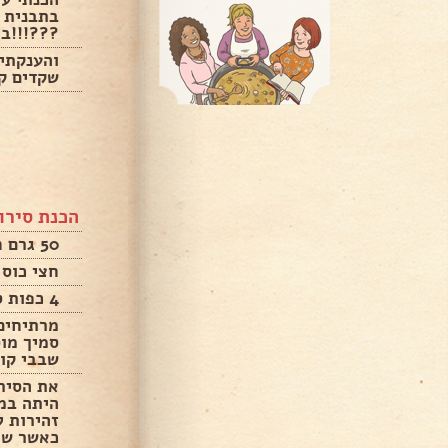
בתבנית ר
???!!!בל
והענקתי 
שקדים קו
הכנת סירו
50 גרם חמאה
חצי כוס
4 כפות סוכר חום
מרתיחים
סמיך מוס
שבבי קוק
את הסיר
זהירות ל
כאשר שה