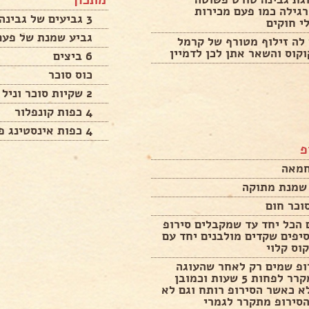
מתכון
גילה כמו פעם מכירות
3 גביעים של גבינה לבנה 250 גרם 5%
י חוקים
גביע שמנת של פעם
לה זילוף מטורף של קרמל
קוס והשאר אתן לכן לדמיין
6 ביצים
כוס סוכר
2 שקיות סוכר וניל
4 כפות קונפלור
4 כפות אינסטינג פודינג
פ
 שמנת מתוקה
 הכל יחד עד שמקבלים סירופ
יפים שקדים מולבנים יחד עם
וס קלוי
ופ שמים רק לאחר שהעוגה
היתה במקרר לפחות 5 שעות וכמובן
א כאשר הסירופ רותח וגם לא
סירופ מתקרר לגמרי