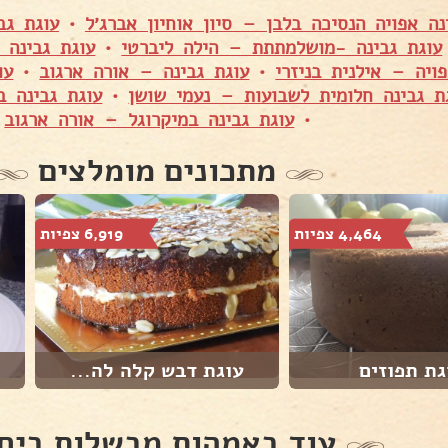
נה אפויה הנסיכה בלבן – סיון אוחיון אברג׳ל
•
עוגת גב
עוגת גבינה -מושלמתתת – הילה ליברטי
•
עוגת גבינה 
ויה – אילנית בניזרי
•
עוגת גבינה – אורה ארגוב
•
עו
ת גבינה חלומית לשבועות – נעמי שושן
•
עוגת גבינה ב
•
עוגת גבינה במיקרוגל – אורה ארגוב
מתכונים מומלצים
4,464 צפיות
6,919 צפיות
גת תפוזים
עוגת דבש קלה לה...
עוד באמהות מבשלות ביח