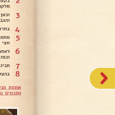
2
בקער
חלקה
3
וכאן
והגב
4
בחרו 
5
חצי 
6
וכמו
7
תכינ
8
בהצל
אמהות מבש
מ
תכונים נו