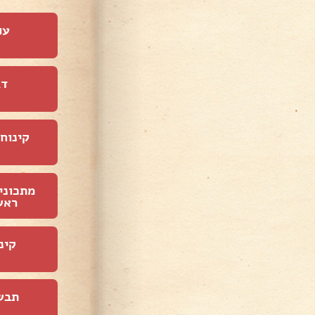
עו
דג
קינוחי
מתכוני
ראש
קינ
תבש