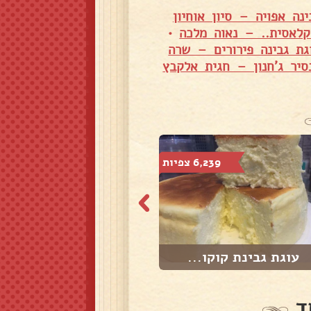
ינה אפויה – סיון אוחיון
קלאסית.. – נאוה מלכה
•
גת גבינה פירורים – שרה
סיר ג'חנון – חגית אלקבץ
6,239 צפיות
12,007 צפיות
עוגת גבינת קוקו...
עוגת גבינה עם א...
ד