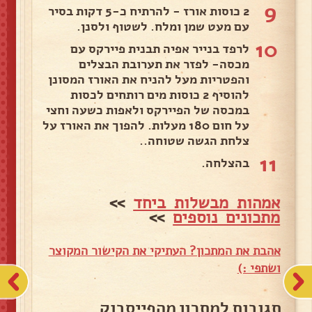
9
2 כוסות אורז - להרתיח כ-5 דקות בסיר
עם מעט שמן ומלח. לשטוף ולסנן.
10
לרפד בנייר אפיה תבנית פיירקס עם
מכסה- לפזר את תערובת הבצלים
והפטריות מעל להניח את האורז המסונן
להוסיף 2 כוסות מים רותחים לכסות
במכסה של הפיירקס ולאפות כשעה וחצי
על חום 180 מעלות. להפוך את האורז על
צלחת הגשה שטוחה..
11
בהצלחה.
אמהות מבשלות ביחד
>>
מתכונים נוספים
>>
אהבת את המתכון? העתיקי את הקישור המקוצר
ושתפי :)
תגובות למתכון מהפייסבוק