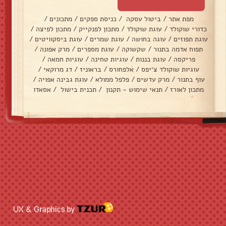
מפת אתר
/
ביטול עסקה
/
כניסת ספקים
/
מתכונים
/
כדורי שוקולד
/
עוגת שוקולד
/
מתכון לפנקייק
/
מתכון לפיצה
/
עוגת תפוזים
/
עוגה בחושה
/
עוגת שמרים
/
עוגת ביסקוויטים
/
תפוח אדמה בתנור
/
שקשוקה
/
עוגת מספרים
/
מרק אפונה
/
פריקסה
/
עוגת בננות
/
עוגיות טחינה
/
עוגיות חמאה
/
עוגיות שוקולד צ׳יפס
/
אלפחורס
/
בראוניז
/
דג מרוקאי
/
עוף בתנור
/
מרק עדשים
/
פלפל ממולא
/
עוגת גבינה אפויה
/
מתכון לאורז
/
תנאי שימוש - תקנון
/
תכנית בישול
/
אסאדו