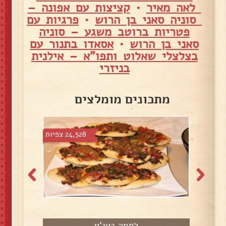
לאה מאיר
•
קציצות עם אפונה –
סוניה סאני בן הרוש
•
פרגיות עם
פטריות ברוטב משגע – סוניה
סאני בן הרוש
•
אסאדו בתנור עם
בצלצלי שאלוט ותפו"א – אילנית
בניזרי
מתכונים מומלצים
צפיות
24,528 צפיות
לחמה בעג'ין