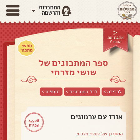
התחברות
והרשמה
אהבת את
הספר?
חפשי
מתכון
ספר המתכונים של
שושי מזרחי
לכריכה >
לכל המתכונים >
תוספות
>
אורז עם ערמונים
4,928
צפיות
המתכון של
שושי מזרחי