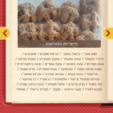
פיטריות ממולאות...
מפת אתר
/
ביטול עסקה
/
כניסת ספקים
/
מתכונים
/
כדורי שוקולד
/
עוגת שוקולד
/
מתכון לפנקייק
/
מתכון לפיצה
/
עוגת תפוזים
/
עוגה בחושה
/
עוגת שמרים
/
עוגת ביסקוויטים
/
תפוח אדמה בתנור
/
שקשוקה
/
עוגת מספרים
/
מרק אפונה
/
פריקסה
/
עוגת בננות
/
עוגיות טחינה
/
עוגיות חמאה
/
עוגיות שוקולד צ׳יפס
/
אלפחורס
/
בראוניז
/
דג מרוקאי
/
עוף בתנור
/
מרק עדשים
/
פלפל ממולא
/
עוגת גבינה אפויה
/
מתכון לאורז
/
תנאי שימוש - תקנון
/
תכנית בישול
/
אסאדו