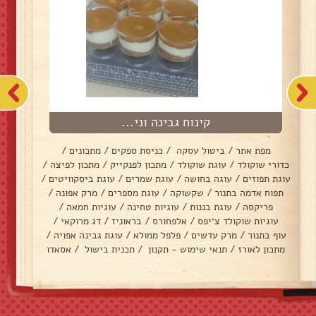
קינוח גבינה וני...
מפת אתר
/
ביטול עסקה
/
כניסת ספקים
/
מתכונים
/
כדורי שוקולד
/
עוגת שוקולד
/
מתכון לפנקייק
/
מתכון לפיצה
/
עוגת תפוזים
/
עוגה בחושה
/
עוגת שמרים
/
עוגת ביסקוויטים
/
תפוח אדמה בתנור
/
שקשוקה
/
עוגת מספרים
/
מרק אפונה
/
פריקסה
/
עוגת בננות
/
עוגיות טחינה
/
עוגיות חמאה
/
עוגיות שוקולד צ׳יפס
/
אלפחורס
/
בראוניז
/
דג מרוקאי
/
עוף בתנור
/
מרק עדשים
/
פלפל ממולא
/
עוגת גבינה אפויה
/
מתכון לאורז
/
תנאי שימוש - תקנון
/
תכנית בישול
/
אסאדו