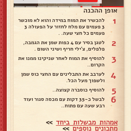
אופן ההכנה
1
להכשיר את המוח במידה והוא לא מוכשר
3 פעמים עם מלח לחזור על הפעולה 3
פעמים כל חצי שעה. .
2
לטגן בסיר עם 4 כפות שמן את הגמבה,
פלפלים, צ'ילי חריף ושיני השום .
3
להוסיף את המוח לאחר שניקינו ממנו את
הקרום..
4
לערבב את התבלינים עם החצי כוס שמן
ולשפוך מעל הכל.
5
להוסיף כוסברה קצוצה..
6
לבשל כ-35 דקות עם מכסה סגור ועוד
רבע שעה עם פתוח..
אמהות מבשלות ביחד
>>
מתכונים נוספים
>>