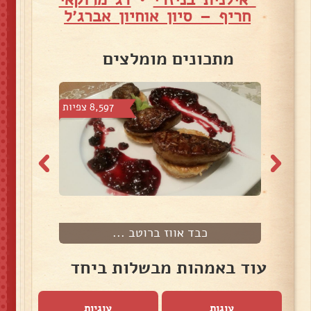
חריף – סיון אוחיון אברג׳ל
מתכונים מומלצים
צפיות
8,597 צפיות
כבד אווז ברוטב ...
עוד באמהות מבשלות ביחד
עוגות
עוגיות