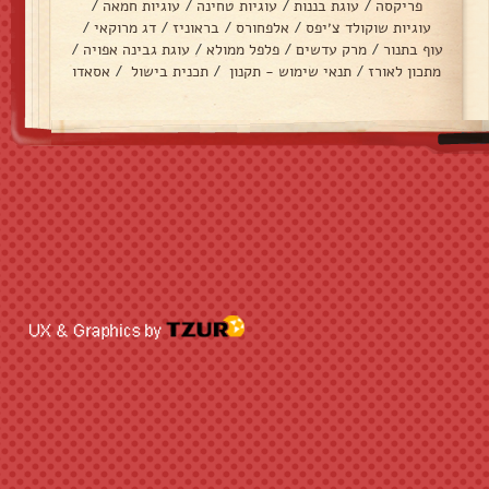
פריקסה
/
עוגת בננות
/
עוגיות טחינה
/
עוגיות חמאה
/
עוגיות שוקולד צ׳יפס
/
אלפחורס
/
בראוניז
/
דג מרוקאי
/
עוף בתנור
/
מרק עדשים
/
פלפל ממולא
/
עוגת גבינה אפויה
/
מתכון לאורז
/
תנאי שימוש - תקנון
/
תכנית בישול
/
אסאדו