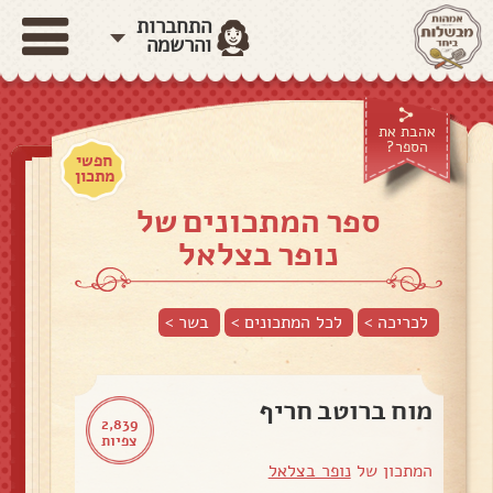
התחברות
והרשמה
אהבת את
הספר?
חפשי
מתכון
ספר המתכונים של
נופר בצלאל
לכריכה >
לכל המתכונים >
בשר
>
מוח ברוטב חריף
2,839
צפיות
המתכון של
נופר בצלאל