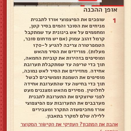
אופן ההכנה
1
שופכים את הפיצפוצי אורז לתבנית
מניחים את הסוכר והמים בסיר קטן,
ומחממים על אש בינונית עד שמתקבל
קרמל זהוב עמוק (אם יש מדחום סוכר,
הטמפרטורה צריכה להגיע ל-170
מעלות). מורידים את הסיר מהאש
ומוסיפים בזהירות את קוביות החמאה,
תוך כדי טריפה עד שמתקבלת תערובת
אחידה. מחזירים את הסיר לאש נמוכה,
מוסיפים את השמנת וממשיכים לבשל
תוך כדי בחישה עד שהתערובת אחידה
לחלוטין. מסירים מהאש ומצננים מעט
לפני שיוצקים את התערובת לתבנית
מערבבים את התערובות עם הפיצפוצי
אורז מחכיםשזה התקרר ומעבירים
ללילה שלם למקרר בתאבון.
אהבת את המתכון? העתיקי את הקישור המקוצר