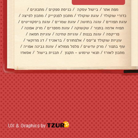
מפת אתר
/
ביטול עסקה
/
כניסת ספקים
/
מתכונים
/
כדורי שוקולד
/
עוגת שוקולד
/
מתכון לפנקייק
/
מתכון לפיצה
/
עוגת תפוזים
/
עוגה בחושה
/
עוגת שמרים
/
עוגת ביסקוויטים
/
תפוח אדמה בתנור
/
שקשוקה
/
עוגת מספרים
/
מרק אפונה
/
פריקסה
/
עוגת בננות
/
עוגיות טחינה
/
עוגיות חמאה
/
עוגיות שוקולד צ׳יפס
/
אלפחורס
/
בראוניז
/
דג מרוקאי
/
עוף בתנור
/
מרק עדשים
/
פלפל ממולא
/
עוגת גבינה אפויה
/
מתכון לאורז
/
תנאי שימוש - תקנון
/
תכנית בישול
/
אסאדו