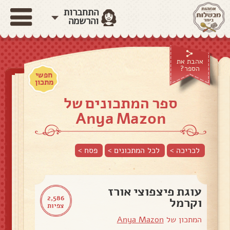
התחברות
והרשמה
אהבת את
הספר?
חפשי
מתכון
ספר המתכונים של
Anya Mazon
לכריכה >
לכל המתכונים >
פסח
>
עוגת פיצפוצי אורז
2,586
וקרמל
צפיות
המתכון של
Anya Mazon