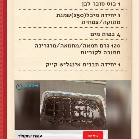
1 כוס סוכר לבן
1 יחידה מיכל(250)שמנת
מתוקה/צמחית
4 כפות מים
120 גרם חמאה/מחמאה/מרגרינה
חתוכה לקוביות
1 יחידה תבנית אינגליש קייק
עוגת שוקולד
קרא עוד