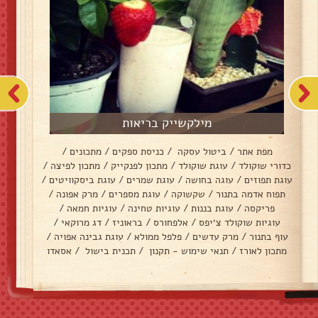
מילקשייק בריאות
מפת אתר
/
ביטול עסקה
/
כניסת ספקים
/
מתכונים
/
כדורי שוקולד
/
עוגת שוקולד
/
מתכון לפנקייק
/
מתכון לפיצה
/
עוגת תפוזים
/
עוגה בחושה
/
עוגת שמרים
/
עוגת ביסקוויטים
/
תפוח אדמה בתנור
/
שקשוקה
/
עוגת מספרים
/
מרק אפונה
/
פריקסה
/
עוגת בננות
/
עוגיות טחינה
/
עוגיות חמאה
/
עוגיות שוקולד צ׳יפס
/
אלפחורס
/
בראוניז
/
דג מרוקאי
/
עוף בתנור
/
מרק עדשים
/
פלפל ממולא
/
עוגת גבינה אפויה
/
מתכון לאורז
/
תנאי שימוש - תקנון
/
תכנית בישול
/
אסאדו