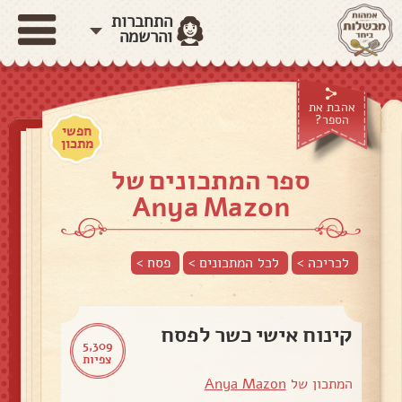
התחברות
והרשמה
אהבת את
הספר?
חפשי
מתכון
ספר המתכונים של
Anya Mazon
לכריכה >
לכל המתכונים >
פסח
>
קינוח אישי כשר לפסח
5,309
צפיות
המתכון של
Anya Mazon