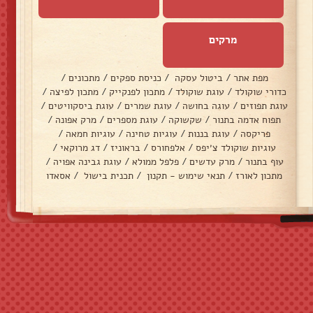
מרקים
מפת אתר
/
ביטול עסקה
/
כניסת ספקים
/
מתכונים
/
כדורי שוקולד
/
עוגת שוקולד
/
מתכון לפנקייק
/
מתכון לפיצה
/
עוגת תפוזים
/
עוגה בחושה
/
עוגת שמרים
/
עוגת ביסקוויטים
/
תפוח אדמה בתנור
/
שקשוקה
/
עוגת מספרים
/
מרק אפונה
/
פריקסה
/
עוגת בננות
/
עוגיות טחינה
/
עוגיות חמאה
/
עוגיות שוקולד צ׳יפס
/
אלפחורס
/
בראוניז
/
דג מרוקאי
/
עוף בתנור
/
מרק עדשים
/
פלפל ממולא
/
עוגת גבינה אפויה
/
מתכון לאורז
/
תנאי שימוש - תקנון
/
תכנית בישול
/
אסאדו