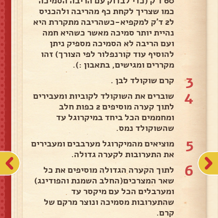
60 ד'ק (כדי לבדוק עם הריבה הסמיכה
כמו שצריך לקחת כף מהריבה ולהכניס
ל2 ד'ק למקפיא-כשהריבה מתקררת היא
נהיית יותר סמיכה מאשר כשהיא חמה
ועם הריבה לא הסמיכה מספיק ניתן
להוסיף עוד קורנפלור לפי הצורך) זהו
מקררים ומגישים, בתאבון :).
3
קרם שוקולד לבן .
4
שוברים את השוקולד לקוביות ומעבירים
לתוך קערה מוסיפים 2 כפות חלב
ומחממים הכל ביחד במיקרוגל עד
שהשוקולד נמס.
5
מוציאים מהמיקרוגל מערבבים ומעבירים
את התערובות לקערה גדולה.
6
לתוך הקערה הגדולה מוסיפים את כל
שאר המצרכים(החלב השמנת והפודינג)
ומערבלים הכל עם מיקסר עד
שהתערובות מסמיכה ונוצר מרקם של
קרם.