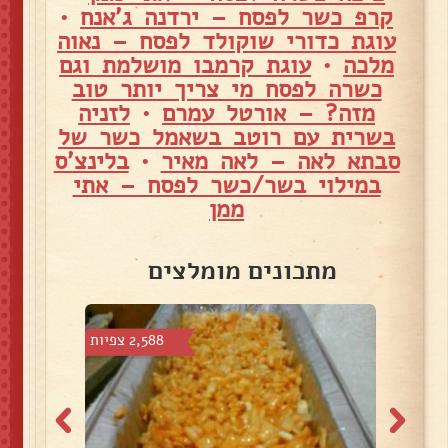
קרפ כשר לפסח – ירדנה ג'אנח
•
עוגת כדורי שוקולד לפסח – נאוה
מלכה
•
עוגת קרמבו מושלמת וגם
כשרה לפסח מי צריך יותר טוב
מזה? – אורטל עמרם
•
לזניה
בשרית עם רוטב בשאמל כשר של
סבתא לאה – לאה מאיר
•
בלינצ'ס
במילוי בשר/כשר לפסח – אתי
ממן
מתכונים מומלצים
צפיות
2,588 צפיות