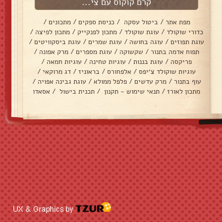
קרם קוקוס עם צי...
מפת אתר
/
ביטול עסקה
/
כניסת ספקים
/
מתכונים
/
כדורי שוקולד
/
עוגת שוקולד
/
מתכון לפנקייק
/
מתכון לפיצה
/
עוגת תפוזים
/
עוגה בחושה
/
עוגת שמרים
/
עוגת ביסקוויטים
/
תפוח אדמה בתנור
/
שקשוקה
/
עוגת מספרים
/
מרק אפונה
/
פריקסה
/
עוגת בננות
/
עוגיות טחינה
/
עוגיות חמאה
/
עוגיות שוקולד צ׳יפס
/
אלפחורס
/
בראוניז
/
דג מרוקאי
/
עוף בתנור
/
מרק עדשים
/
פלפל ממולא
/
עוגת גבינה אפויה
/
מתכון לאורז
/
תנאי שימוש - תקנון
/
תכנית בישול
/
אסאדו