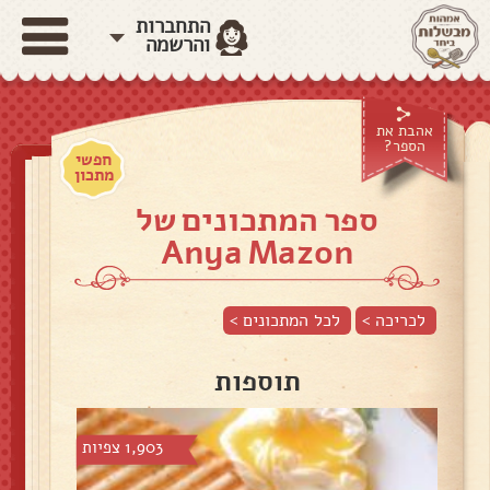
התחברות
והרשמה
אהבת את
הספר?
חפשי
מתכון
ספר המתכונים של
Anya Mazon
לכריכה >
לכל המתכונים >
תוספות
1,903 צפיות