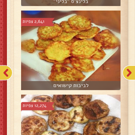
בלינצ'ס "בליני"
2,641 צפיות
לביבות קישואים
12,274 צפיות