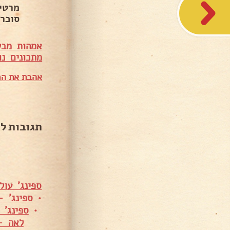
מרטי
סוכר.
אמהות מבש
מתכונים נו
אהבת את המ
תגובות ל
ספינג' עו
•
ספינג' –
•
ספינג' 
לאה –