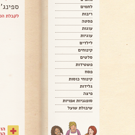
ספינג'
לחמים
ריבות
לקבלת הספ
פסטה
עוגות
עוגיות
לילדים
קינוחים
סלטים
פשטידות
פסח
קינוחי כוסות
גלידות
פיצה
סופגניות אפויות
שיבולת שועל
הו
המת