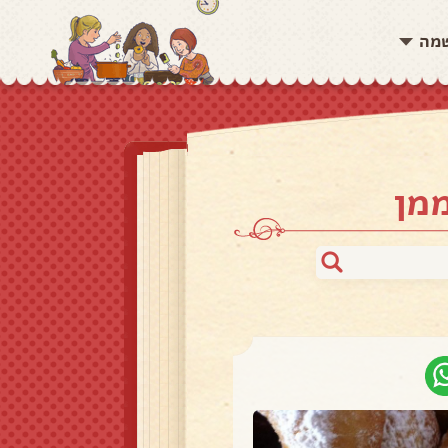
שמה
מן