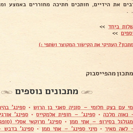
בים את הידיים, חותכים חתיכה מחוררים באמצע ומט
 .
לות ביחד
>>
ספים
>>
תכון? העתיקי את הקישור המקוצר ושתפי :)
מתכון מהפייסבוק
מתכונים נוספים
למי עם בצק חלומי – סוניה סאני בן הרוש
•
ספינג' בהיר
 נאוה מלכה
•
ספינג' – חופית אלמקייס
•
ספינג' אורגי
מגולגל בסירופ – אתי ממן
•
ספינג' מרוקאי אסלי (סופג
 לאה מאיר
•
מיני ספינג' – אתי ממן
•
ספינג' בדבש 