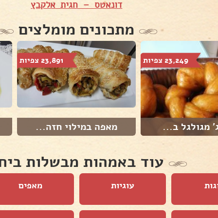
דונאטס – חגית אלקבץ
מתכונים מומלצים
23,249 צפיות
23,891 צפיות
' מגולגל ב...
מאפה במילוי חזה...
עוד באמהות מבשלות ביח
גות
עוגיות
מאפים