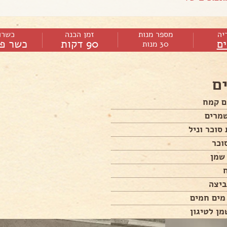
יה
מספר מנות
זמן הכנה
כשרו
ם
90 דקות
כשר פר
30 מנות
ם