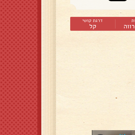
ת
דרגת קושי
ווה
קל