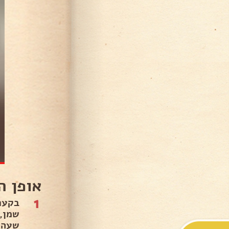
אופן ה
1
בקער
שמן,
שעה,