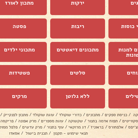
ים
ירקות
מתכון לאורז
 כוסות
ריבות
פסטה
ם למנות
מתכונים דיאטטים
מתכוני ילדים
ונות
וחים
סלטים
פשטידות
ילים
ללא גלוטן
מרקים
קה
/
כניסת ספקים
/
מתכונים
/
כדורי שוקולד
/
עוגת שוקולד
/
מתכון לפנקייק
/
סקוויטים
/
תפוח אדמה בתנור
/
שקשוקה
/
עוגת מספרים
/
מרק אפונה
/
פריקסה
צ׳יפס
/
אלפחורס
/
בראוניז
/
דג מרוקאי
/
עוף בתנור
/
מרק עדשים
/
פלפל ממול
תנאי שימוש - תקנון
/
תכנית בישול
/
אסאדו