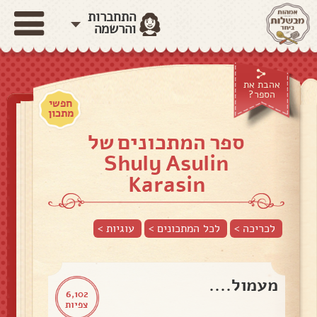
התחברות
והרשמה
אהבת את
הספר?
חפשי
מתכון
ספר המתכונים של
Shuly Asulin
Karasin
לכריכה >
לכל המתכונים >
עוגיות
>
מעמול....
6,102
צפיות