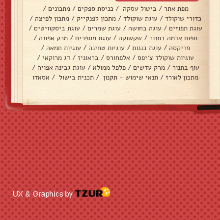
מפת אתר
/
ביטול עסקה
/
כניסת ספקים
/
מתכונים
/
כדורי שוקולד
/
עוגת שוקולד
/
מתכון לפנקייק
/
מתכון לפיצה
/
עוגת תפוזים
/
עוגה בחושה
/
עוגת שמרים
/
עוגת ביסקוויטים
/
תפוח אדמה בתנור
/
שקשוקה
/
עוגת מספרים
/
מרק אפונה
/
פריקסה
/
עוגת בננות
/
עוגיות טחינה
/
עוגיות חמאה
/
עוגיות שוקולד צ׳יפס
/
אלפחורס
/
בראוניז
/
דג מרוקאי
/
עוף בתנור
/
מרק עדשים
/
פלפל ממולא
/
עוגת גבינה אפויה
/
מתכון לאורז
/
תנאי שימוש - תקנון
/
תכנית בישול
/
אסאדו