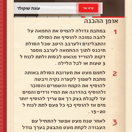
עוגת שוקולד
קרא עוד
אופן ההכנה
1
במחבת גדולה להמיס את החמאה על
להבה נמוכה להוסיף את הסולת
והתבלינים ולערבב היטב שכל הסולת
תיכנס לתוך ההחמאה לערבב מספר
דקות להוריד מהאש לכסות ולתת לנוח ל
3 שעות או לכל הלילה .
2
לחמם מעט את תערובת הסולת באותה
מחבת לשפוך לקערה נקיה ויבשה
להוסיף את הקמח והשמרים והסוכר
ולהוסיף בהדרגה את המיי ורדים והמים
עד לקבלת בצק רך אם צריך להוסיף יותר
מים אז להוסיף כף כל פעם לתת לנוח ל
15-20 .
3
לאחר שנח מעט אפשר להתחיל עם
העבודה לקחת מעט מהבצק בערך גודל