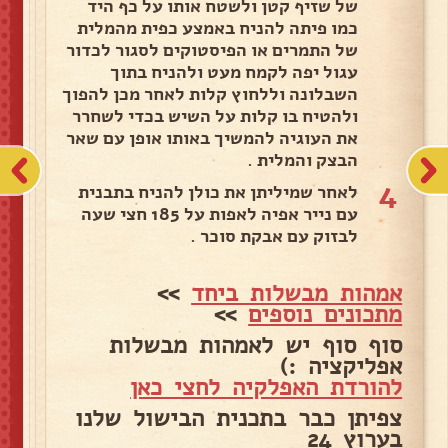
של שזיף קטן ולשטח אותו על כף היד
כמו פיתה להניח באמצע כפית מהמלית
של התמרים או הפיסטוקים לסגור לכדור
עגול יפה לקמח מעט ולהניח בתוך
השבלונה וללחוץ קלות לאחר מכן להפוך
ולהטיח בו קלות על השיש בכדי לשחרר
את העוגיה להמשיך באותו אופן עם שאר
הבצק והמלית .
4
לאחר שמיליתן את כולן להניח בתבנית
עם נייר אפיה לאפות על 185 חצי שעה
לבזוק עם אבקת סוכר .
אמהות מבשלות ביחד
>>
מתכונים נוספים
>>
סוף סוף יש לאמהות מבשלות
אפליקציה :)
להורדת האפלקיה לחצי כאן
צפיתן כבר בתכנית הבישול שלנו
בערוץ 24