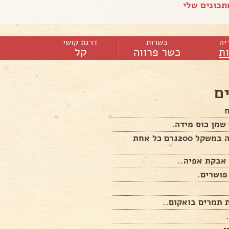
כונים שלי
יה
כשרות
דרגת קושי
ות
כשר פרווה
קל
ם
ח
2 מחמאה במשקל 200גרם כל אחת
פושרים.