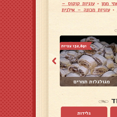
תי ממן
•
עוגיות קוקוס –
•
עוגיות מכונה – אילנית
152,891 צפיות
39,421 צפיות
מגולגלות תמרים
אוזני המן
ד
גלידות