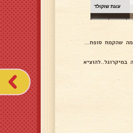
עוגת שוקולד
מה שהקמח סופח...
במיקרוגל..להוציא