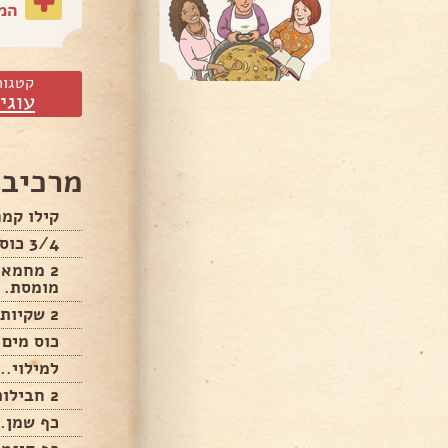
המת
קטגור
עוגי
מרכיבי
קילו קמ
3/4 כוס שמן כוס מידה.
מומסת.
2 שקיות אבקת אפיה..
כוס מים 
למילוי..
2 חבילות תמרים בואקום..
כף שמן..