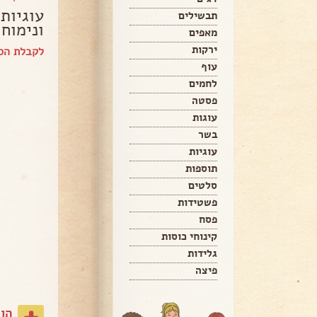
עוגיות
תבשילים
ונימוחו
מאפים
ירקות
לקבלת הספ
עוף
לחמים
פסטה
עוגות
בשר
עוגיות
תוספות
סלטים
פשטידות
פסח
קינוחי כוסות
גלידות
פיצה
הו