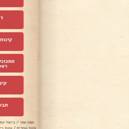
דג
קינוחי
מתכוני
ראש
קינ
תבש
מפת אתר
/
ביטול עס
עוגת שמרים
/
עוגת בי