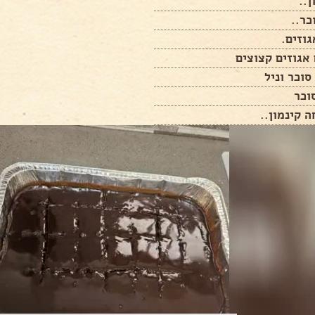
ן..
כר..
גוזים.
 קינמון..