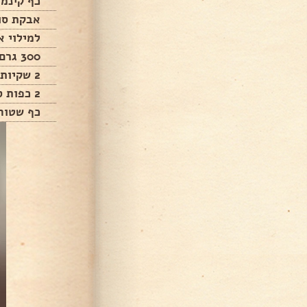
כף קינמו
אבקת סו
למילוי א
300 גרם אגוזים קצוצים
2 שקיות סוכר וניל
2 כפות סוכר
כף שטוחה