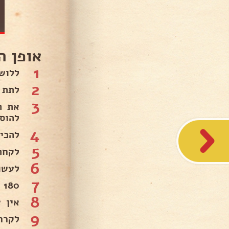
אופן ה
1
ללוש
2
לתת 
3
את ה
להוסי
4
להכי
5
לקחת
6
לעשו
7
180 מעלות תנור שחומם מראש 15 דקות..
8
אין צ
9
לקרר