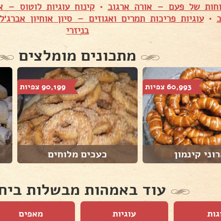
וחות של פעם – אורה ארגוב
•
קינוח עוגיות לוטוס – א
•
עוגיות פריכות תמרים ואגוזים – סיון אוחיון אברג׳ל
בניזרי
מתכונים מומלצים
60,993 צפיות
90,199 צפיות
וני קינמון
כעכים מלוחים
עוד באמהות מבשלות ביח
גות
עוגיות
מאפים