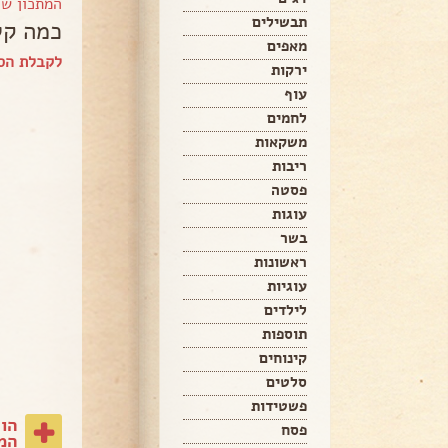
המתכון ש
תבשילים
כמה קל
מאפים
לקבלת הספ
ירקות
עוף
לחמים
משקאות
ריבות
פסטה
עוגות
בשר
ראשונות
עוגיות
לילדים
תוספות
קינוחים
סלטים
פשטידות
הו
פסח
המת