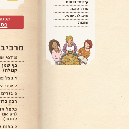
קינוחי כוסות
אורז סוגת
שיבולת שועל
קטגור
שונות
פסח
מרכיבי
8 דפי אורז (1 לכל סועד)
כף שמן ש
קנולה)
1 בצל פרוס דק
2 שיני שום כתושות
2 גזרים קלופים מגורדים דק
רבע כרוב
פלפל אדו
(רק אם ר
לוותר)
2 כפות שומשום