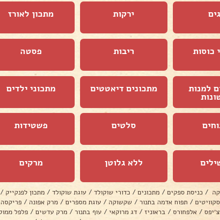
ים
ירקות
מתכון לאורז
 כוסות
ריבות
פסטה
ם למנות
מתכונים דיאטטים
מתכוני ילדים
ונות
וחים
סלטים
פשטידות
ילים
ללא גלוטן
מרקים
קה
/
כניסת ספקים
/
מתכונים
/
כדורי שוקולד
/
עוגת שוקולד
/
מתכון לפנקייק
/
סקוויטים
/
תפוח אדמה בתנור
/
שקשוקה
/
עוגת מספרים
/
מרק אפונה
/
פריקסה
צ׳יפס
/
אלפחורס
/
בראוניז
/
דג מרוקאי
/
עוף בתנור
/
מרק עדשים
/
פלפל ממול