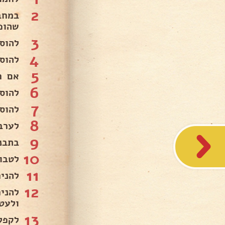
2
במחב
שהופ
3
להוס
4
להוס
5
אם ר
6
להוסיף 
7
להוס
8
לערבב
9
בתבנ
10
לטבו
11
להני
12
להני
ולעט
13
לקפל