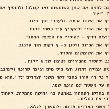
ת לחמם את שמן השומשום (או קנולה) ולהוסיף את 
ך שקוף..
יף את השום הכתוש ולערבב תוך טיגון..
יף את הגזר ולהקפיץ עוד כשתי דקות. .
וצים חריף - להוסיף את הפלפל החתוך..
את הכרוב ולטגן כ- 5 דקות תוך ערבוב..
יף את השומשום והסויה..
 ולהסיר מהכיריים לצינון של 5 דקות..
ית עגולה למזוג חצי כוס מים וביצה טרופה ולערבב.
ל כל דף אורז כחצי דקה משני הצדדים עד שהוא מת
ח על משטח עם טיפה שמן..
ח בחלקו התחתון באמצע כף גדושה מהמלית, לאחוז
וף את המלית..
 משני הצדדים פנימה ולהמשיך לגלגל..