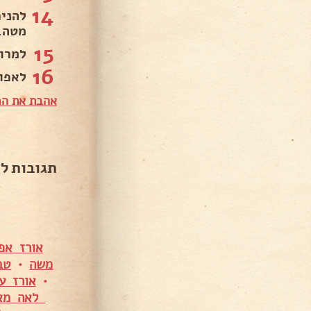
14
להני
מטה..
15
למרו
16
לאפות 20 דקות. להגיש לצ
אהבת את המ
תגובות ל
אורז אפ
משה
•
טב
•
אורז ע
לאה מא