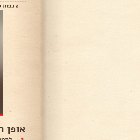
2 כפות סויה
אופן ה
1
לחמם תנור 0