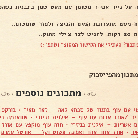
ח על נייר אפייה משומן עם מעט שמן בתבנית כשהס
ח מעט מתערובת המים והביצה ולפזר שומשום..
ד צ'ילי מתוק..
תכון? העתיקי את הקישור המקוצר ושתפי :)
מתכון מהפייסבוק
מתכונים נוספים
וי עם עוף בתנור של סבתא לאה – לאה מאיר
•
בורקס 
ית /אורז אדום עם עוף – אילנית בניזרי
•
שווארמה בק
ם אטריות – אילנית בניזרי
•
חזה עוף מוקפץ עם אורז 
יר
•
אורז אחד אחד ואפונה פשוט וקל – אורטל עמרם
•