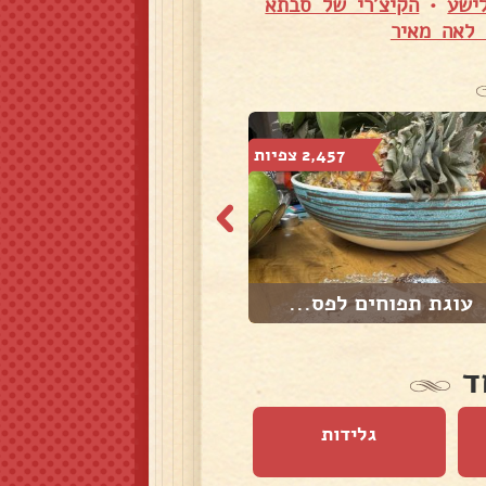
ישע
•
הקיצ'רי של סבתא
 לאה מאיר
2,457 צפיות
3,119 צפיות
עוגת תפוחים לפס...
מצות מגולגלות ב...
ד
גלידות