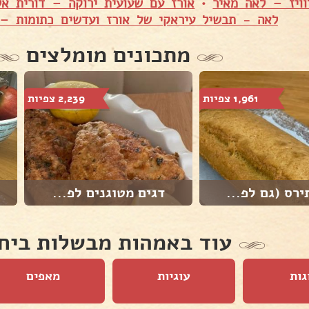
ויז – לאה מאיר
•
אורז עם שעועית ירוקה – דורית אל
לאה - תבשיל עיראקי של אורז ועדשים כתומות –
מתכונים מומלצים
1,961 צפיות
2,239 צפיות
רס (גם לפ...
דגים מטוגנים לפ...
עוד באמהות מבשלות ביח
גות
עוגיות
מאפים