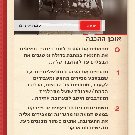
עוגת שוקולד
קרא עוד
אופן ההכנה
0
מחממים את התנור לחום בינוני. ממיסים
את החמאה במחבת גדולה ומטגנים את
הבצלים עד להזהבה קלה..
1
מוסיפים את השמנת ומבשלים יחד עד
שמבעבע מסירים מהאש ומעבירים
לקערה, מוסיפים את הביצים, הגבינה
הקמח/שיבולת שועל מתבלנים
ומערבבים היטב לתערובת אחידה..
2
משמנים תבנית חד פעמית או פיירקס
במעט חמאה או מרגרינה ומעבירים אליה
את התערובת. אופים כשעה מצננים מעט
ומגישים חם או קר..