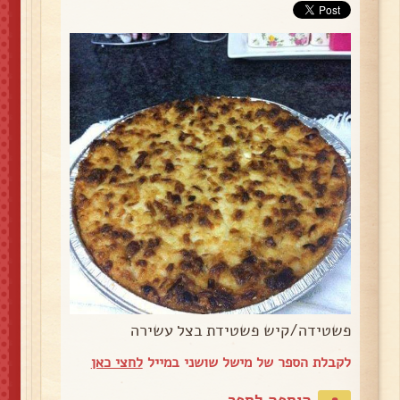
פשטידה/קיש פשטידת בצל עשירה
לקבלת הספר של מישל שושני במייל
לחצי כאן
הוספה לספר