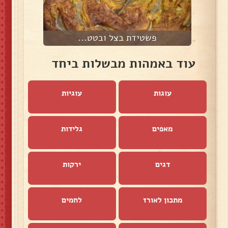
פשטידת בצל ובטט...
פ
עוד באמהות מבשלות ביחד
עוגות
עוגיות
מאפים
גלידות
דגים
ירקות
מתכון לאורז
לחמים