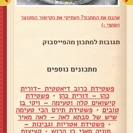
אהבת את המתכון? העתיקי את הקישור המקוצר
ושתפי :)
תגובות למתכון מהפייסבוק
מתכונים נוספים
פשטידת כרוב דיאטטית -דורית
כהן – דורית כהן
•
פשטידת
קישואים קלה וטעימה – ויקי בן
טובים
•
פשטידת תירס הכי טעימה
שיש של סבתא לאה – לאה מאיר
•
פשטידת אטריות וגבינות –
סוניה סאני בן הרוש
•
קציצות