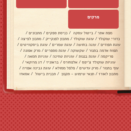
מרקים
מפת אתר
/
ביטול עסקה
/
כניסת ספקים
/
מתכונים
/
כדורי שוקולד
/
עוגת שוקולד
/
מתכון לפנקייק
/
מתכון לפיצה
/
עוגת תפוזים
/
עוגה בחושה
/
עוגת שמרים
/
עוגת ביסקוויטים
/
תפוח אדמה בתנור
/
שקשוקה
/
עוגת מספרים
/
מרק אפונה
/
פריקסה
/
עוגת בננות
/
עוגיות טחינה
/
עוגיות חמאה
/
עוגיות שוקולד צ׳יפס
/
אלפחורס
/
בראוניז
/
דג מרוקאי
/
עוף בתנור
/
מרק עדשים
/
פלפל ממולא
/
עוגת גבינה אפויה
/
מתכון לאורז
/
תנאי שימוש - תקנון
/
תכנית בישול
/
אסאדו