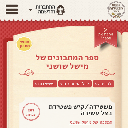
התחברות
והרשמה
אהבת את
הספר?
חפשי
מתכון
ספר המתכונים של
מישל שושני
לכריכה >
לכל המתכונים >
פשטידות
>
פשטידה/קיש פשטידת
287
בצל עשירה
צפיות
המתכון של
מישל שושני