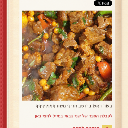
בשר ראש ברוטב חריף מטורףףףףףףף
לקבלת הספר של שני גבאי במייל
לחצי כאן
הוספה לספר