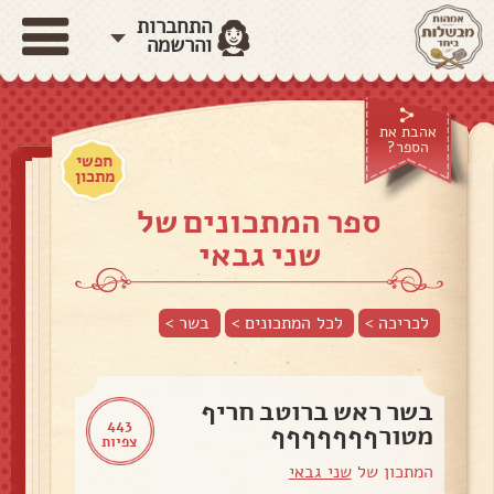
התחברות
והרשמה
אהבת את
הספר?
חפשי
מתכון
ספר המתכונים של
שני גבאי
לכריכה >
לכל המתכונים >
בשר
>
בשר ראש ברוטב חריף
443
מטורףףףףףףף
צפיות
המתכון של
שני גבאי