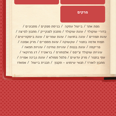
מרקים
מפת אתר
/
ביטול עסקה
/
כניסת ספקים
/
מתכונים
/
כדורי שוקולד
/
עוגת שוקולד
/
מתכון לפנקייק
/
מתכון לפיצה
/
עוגת תפוזים
/
עוגה בחושה
/
עוגת שמרים
/
עוגת ביסקוויטים
/
תפוח אדמה בתנור
/
שקשוקה
/
עוגת מספרים
/
מרק אפונה
/
פריקסה
/
עוגת בננות
/
עוגיות טחינה
/
עוגיות חמאה
/
עוגיות שוקולד צ׳יפס
/
אלפחורס
/
בראוניז
/
דג מרוקאי
/
עוף בתנור
/
מרק עדשים
/
פלפל ממולא
/
עוגת גבינה אפויה
/
מתכון לאורז
/
תנאי שימוש - תקנון
/
תכנית בישול
/
אסאדו