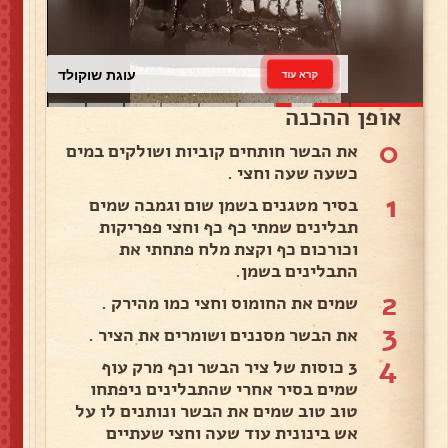
עוגת שוקולד
קרא עוד
אופן ההכנה
0
את הבשר חותחים קוביות ושולקים במים
כשעה שעה וחצי .
1
בסיר מטגנים בשמן שום וגמבה שמים
תבלינים שמתי כף כף וחצי פפריקות
וכורכום כף וקצת מלח פתחתי את
התבלינים בשמן.
2
שמים את החומוס וחצי כמו מהירק .
3
את הבשר מסננים ושומרים את הציר .
4
3 כוסות של ציר הבשר וכף מרק עוף
שמים בסיר אחרי שהתבלינים ניפתחו
טוב טוב שמים את הבשר ונותנים לו על
אש בינונית עוד שעה וחצי שעתיים