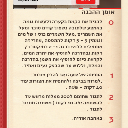
אופן ההכנה
0
להניח את הקמח בקערה ולעשות גומה
באמצע שלתוכה נשפוך קודם סוכר ומעל
את השמרים ,מעל השמרים כוס 1 של מים
ונמתין 3 - 5 דקות להתססה ,אחרי זה
מתחילים ללוש דרגה 1- 2 במיקסר כ7
דקות ובהדרגה להוסיף את יתרת המים,
לקראת סיום להוסיף את השמן בהדרגה
והמלח, וללוש עד שהבצק נעים ואחיד.
1
התפחה של שעה ואז להכין צורות
,למרוח בביצה ולהתפיח את הצורות עוד
40 דקות - שעה .
2
לתנור שחומם ל200 מעלות מראש עד
להשחמה יפה 10 דקות ( משתנה מתנור
לתנור .
3
באהבה אוריה.