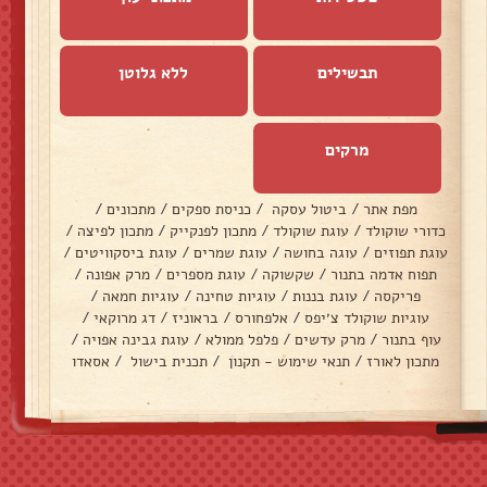
תבשילים
ללא גלוטן
מרקים
מפת אתר
/
ביטול עסקה
/
כניסת ספקים
/
מתכונים
/
כדורי שוקולד
/
עוגת שוקולד
/
מתכון לפנקייק
/
מתכון לפיצה
/
עוגת תפוזים
/
עוגה בחושה
/
עוגת שמרים
/
עוגת ביסקוויטים
/
תפוח אדמה בתנור
/
שקשוקה
/
עוגת מספרים
/
מרק אפונה
/
פריקסה
/
עוגת בננות
/
עוגיות טחינה
/
עוגיות חמאה
/
עוגיות שוקולד צ׳יפס
/
אלפחורס
/
בראוניז
/
דג מרוקאי
/
עוף בתנור
/
מרק עדשים
/
פלפל ממולא
/
עוגת גבינה אפויה
/
מתכון לאורז
/
תנאי שימוש - תקנון
/
תכנית בישול
/
אסאדו