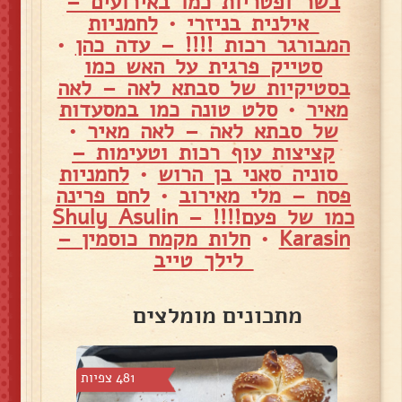
בשר ופטריות כמו באירועים –
אילנית בניזרי
•
לחמניות
המבורגר רכות !!!! – עדה כהן
•
סטייק פרגית על האש כמו
בסטיקיות של סבתא לאה – לאה
מאיר
•
סלט טונה כמו במסעדות
של סבתא לאה – לאה מאיר
•
קציצות עוף רכות וטעימות –
סוניה סאני בן הרוש
•
לחמניות
פסח – מלי מאירוב
•
לחם פרינה
כמו של פעם!!!! – Shuly Asulin
Karasin
•
חלות מקמח כוסמין –
לילך טייב
מתכונים מומלצים
4 צפיות
481 צפיות