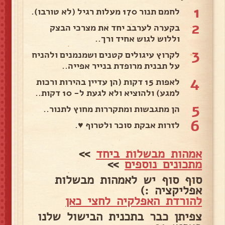
1
לחמם תנור 170 מעלות רגיל (לא טורבו).
2
בקערה לערבב יחד את מצרכי הבצק
וללוש לגוש אחיד ורך..
3
לקרוץ עיגולים קטנים ושמנמנים ולהניח
על תבנית מרופדת בנייר אפייה..
4
לאפות 15 דקות (הן עדיין בהירות ורכות
למגע) ולהוציא ולא לגעת ל- 10 דקות..
5
הן מתגבשות ומתקררות מחוץ לתנור..
6
לזרות אבקת סוכר ולטרוף ♥.
אמהות מבשלות ביחד
>>
מתכונים נוספים
>>
סוף סוף יש לאמהות מבשלות
אפליקציה :)
להורדת האפלקיה לחצי כאן
צפיתן כבר בתכנית הבישול שלנו