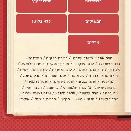
פשטידות
מתכוני עוף
תבשילים
ללא גלוטן
מרקים
מפת אתר
/
ביטול עסקה
/
כניסת ספקים
/
מתכונים
/
כדורי שוקולד
/
עוגת שוקולד
/
מתכון לפנקייק
/
מתכון לפיצה
/
עוגת תפוזים
/
עוגה בחושה
/
עוגת שמרים
/
עוגת ביסקוויטים
/
תפוח אדמה בתנור
/
שקשוקה
/
עוגת מספרים
/
מרק אפונה
/
פריקסה
/
עוגת בננות
/
עוגיות טחינה
/
עוגיות חמאה
/
עוגיות שוקולד צ׳יפס
/
אלפחורס
/
בראוניז
/
דג מרוקאי
/
עוף בתנור
/
מרק עדשים
/
פלפל ממולא
/
עוגת גבינה אפויה
/
מתכון לאורז
/
תנאי שימוש - תקנון
/
תכנית בישול
/
אסאדו