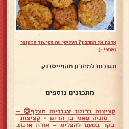
אהבת את המתכון? העתיקי את הקישור המקוצר
ושתפי :)
תגובות למתכון מהפייסבוק
מתכונים נוספים
קציצות ברוטב עגבניות מעלף😍 –
סוניה סאני בן הרוש
•
קציצות
בקר בטעם להפליא – אורה ארגוב