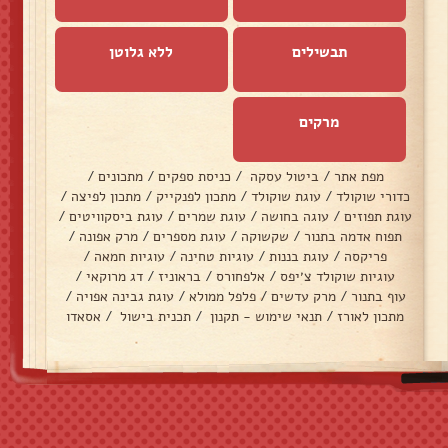
תבשילים
ללא גלוטן
מרקים
מפת אתר
/
ביטול עסקה
/
כניסת ספקים
/
מתכונים
/
כדורי שוקולד
/
עוגת שוקולד
/
מתכון לפנקייק
/
מתכון לפיצה
/
עוגת תפוזים
/
עוגה בחושה
/
עוגת שמרים
/
עוגת ביסקוויטים
/
תפוח אדמה בתנור
/
שקשוקה
/
עוגת מספרים
/
מרק אפונה
/
פריקסה
/
עוגת בננות
/
עוגיות טחינה
/
עוגיות חמאה
/
עוגיות שוקולד צ׳יפס
/
אלפחורס
/
בראוניז
/
דג מרוקאי
/
עוף בתנור
/
מרק עדשים
/
פלפל ממולא
/
עוגת גבינה אפויה
/
מתכון לאורז
/
תנאי שימוש - תקנון
/
תכנית בישול
/
אסאדו