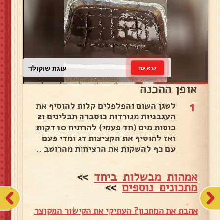
עוגת שוקולד
קרא עוד
אופן ההכנה
1
לטגן השום והפלפלים קלות להוסיף את
העגבניות מגורדות כוסברה תבלינים ו2
כוסות מים (חד פעמי) להרתיח 10 דקות
ואז להוסיף את הקציצות דג ומדי פעם
עם כף להשקות את הרציחות מהרוטב ..
אמהות מבשלות ביחד
>>
מתכונים נוספים
>>
אהבת את המתכון? העתיקי את הקישור המקוצר