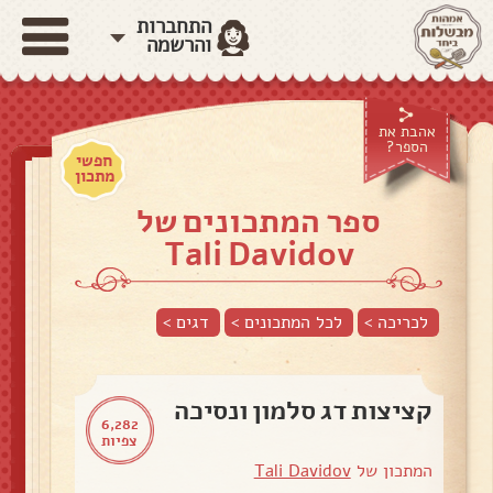
התחברות
והרשמה
אהבת את
הספר?
חפשי
מתכון
ספר המתכונים של
Tali Davidov
לכריכה >
לכל המתכונים >
דגים
>
קציצות דג סלמון ונסיכה
6,282
צפיות
המתכון של
Tali Davidov