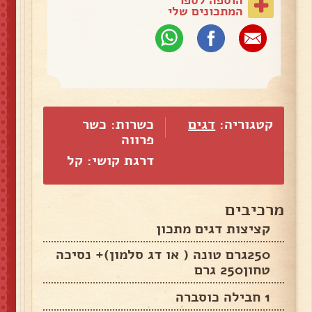
המתכונים שלי
קטגוריה:
דגים
כשרות: כשר
פרווה
דרגת קושי: קל
מרכיבים
קציצות דגים מתכון
250גרם טונה ( או דג סלמון)+ נסיכה
טחון250 גרם
1 חבילה כוסברה