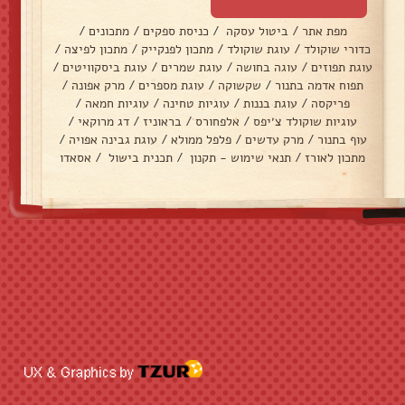
מפת אתר
/
ביטול עסקה
/
כניסת ספקים
/
מתכונים
/
כדורי שוקולד
/
עוגת שוקולד
/
מתכון לפנקייק
/
מתכון לפיצה
/
עוגת תפוזים
/
עוגה בחושה
/
עוגת שמרים
/
עוגת ביסקוויטים
/
תפוח אדמה בתנור
/
שקשוקה
/
עוגת מספרים
/
מרק אפונה
/
פריקסה
/
עוגת בננות
/
עוגיות טחינה
/
עוגיות חמאה
/
עוגיות שוקולד צ׳יפס
/
אלפחורס
/
בראוניז
/
דג מרוקאי
/
עוף בתנור
/
מרק עדשים
/
פלפל ממולא
/
עוגת גבינה אפויה
/
מתכון לאורז
/
תנאי שימוש - תקנון
/
תכנית בישול
/
אסאדו