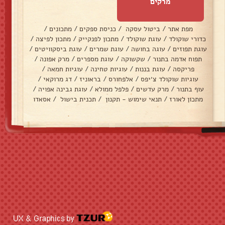
מרקים
מפת אתר
/
ביטול עסקה
/
כניסת ספקים
/
מתכונים
/
כדורי שוקולד
/
עוגת שוקולד
/
מתכון לפנקייק
/
מתכון לפיצה
/
עוגת תפוזים
/
עוגה בחושה
/
עוגת שמרים
/
עוגת ביסקוויטים
/
תפוח אדמה בתנור
/
שקשוקה
/
עוגת מספרים
/
מרק אפונה
/
פריקסה
/
עוגת בננות
/
עוגיות טחינה
/
עוגיות חמאה
/
עוגיות שוקולד צ׳יפס
/
אלפחורס
/
בראוניז
/
דג מרוקאי
/
עוף בתנור
/
מרק עדשים
/
פלפל ממולא
/
עוגת גבינה אפויה
/
מתכון לאורז
/
תנאי שימוש - תקנון
/
תכנית בישול
/
אסאדו