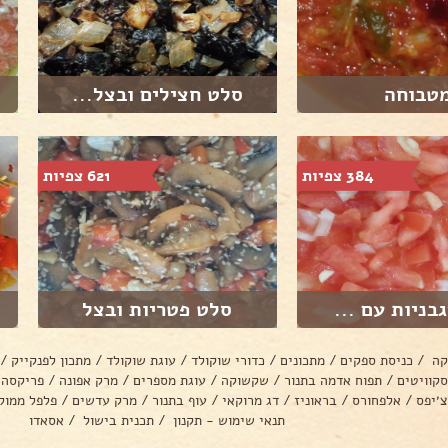
טבוחה
סלט חצילים ובצל...
384 צפיות
621 צפיות
בניות עם ...
סלט פטריות ובצל
קה
/
כניסת ספקים
/
מתכונים
/
כדורי שוקולד
/
עוגת שוקולד
/
מתכון לפנקייק
/
סקוויטים
/
תפוח אדמה בתנור
/
שקשוקה
/
עוגת מספרים
/
מרק אפונה
/
פריקסה
צ׳יפס
/
אלפחורס
/
בראוניז
/
דג מרוקאי
/
עוף בתנור
/
מרק עדשים
/
פלפל ממול
תנאי שימוש - תקנון
/
תכנית בישול
/
אסאדו