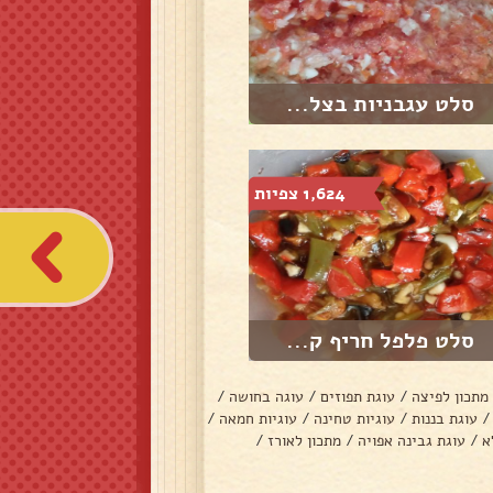
סלט עגבניות בצל...
1,624 צפיות
סלט פלפל חריף ק...
מתכון לפיצה
/
עוגת תפוזים
/
עוגה בחושה
/
/
עוגת בננות
/
עוגיות טחינה
/
עוגיות חמאה
/
א
/
עוגת גבינה אפויה
/
מתכון לאורז
/