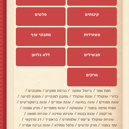
קינוחים
סלטים
פשטידות
מתכוני עוף
תבשילים
ללא גלוטן
מרקים
מפת אתר
/
ביטול עסקה
/
כניסת ספקים
/
מתכונים
/
כדורי שוקולד
/
עוגת שוקולד
/
מתכון לפנקייק
/
מתכון לפיצה
/
עוגת תפוזים
/
עוגה בחושה
/
עוגת שמרים
/
עוגת ביסקוויטים
/
תפוח אדמה בתנור
/
שקשוקה
/
עוגת מספרים
/
מרק אפונה
/
פריקסה
/
עוגת בננות
/
עוגיות טחינה
/
עוגיות חמאה
/
עוגיות שוקולד צ׳יפס
/
אלפחורס
/
בראוניז
/
דג מרוקאי
/
עוף בתנור
/
מרק עדשים
/
פלפל ממולא
/
עוגת גבינה אפויה
/