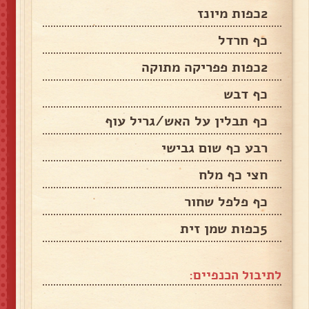
2כפות מיונז
כף חרדל
2כפות פפריקה מתוקה
כף דבש
כף תבלין על האש/גריל עוף
רבע כף שום גבישי
חצי כף מלח
כף פלפל שחור
5כפות שמן זית
לתיבול הכנפיים: