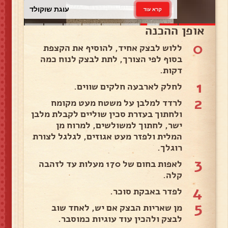
עוגת שוקולד
קרא עוד
אופן ההכנה
0
ללוש לבצק אחיד, להוסיף את הקצפת
בסוף לפי הצורך, לתת לבצק לנוח כמה
דקות.
1
לחלק לארבעה חלקים שווים.
2
לרדד למלבן על משטח מעט מקומח
ולחתוך בעזרת סכין שוליים לקבלת מלבן
ישר, לחתוך למשולשים, למרוח מן
המלית ולפזר מעט אגוזים, לגלגל לצורת
רוגלך.
3
לאפות בחום של 170 מעלות עד לזהבה
קלה.
4
לפדר באבקת סוכר.
5
מן שאריות הבצק אם יש, לאחד שוב
לבצק ולהכין עוד עוגיות כמוסבר.