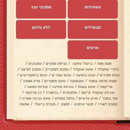
פשטידות
מתכוני עוף
תבשילים
ללא גלוטן
מרקים
מפת אתר
/
ביטול עסקה
/
כניסת ספקים
/
מתכונים
/
כדורי שוקולד
/
עוגת שוקולד
/
מתכון לפנקייק
/
מתכון לפיצה
/
עוגת תפוזים
/
עוגה בחושה
/
עוגת שמרים
/
עוגת ביסקוויטים
/
תפוח אדמה בתנור
/
שקשוקה
/
עוגת מספרים
/
מרק אפונה
/
פריקסה
/
עוגת בננות
/
עוגיות טחינה
/
עוגיות חמאה
/
עוגיות שוקולד צ׳יפס
/
אלפחורס
/
בראוניז
/
דג מרוקאי
/
עוף בתנור
/
מרק עדשים
/
פלפל ממולא
/
עוגת גבינה אפויה
/
מתכון לאורז
/
תנאי שימוש - תקנון
/
תכנית בישול
/
אסאדו