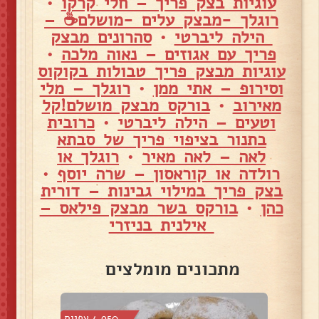
עוגיות בצק פריך – חלי קרקו
•
רוגלך -מבצק עלים -מושלם☕ –
הילה ליברטי
•
סהרונים מבצק
פריך עם אגוזים – נאוה מלכה
•
עוגיות מבצק פריך טבולות בקוקוס
וסירופ – אתי ממן
•
רוגלך – מלי
מאירוב
•
בורקס מבצק מושלם!קל
וטעים – הילה ליברטי
•
כרובית
בתנור בציפוי פריך של סבתא
לאה – לאה מאיר
•
רוגלך או
רולדה או קוראסון – שרה יוסף
•
בצק פריך במילוי גבינות – דורית
כהן
•
בורקס בשר מבצק פילאס –
אילנית בניזרי
מתכונים מומלצים
 צפיות
4,950 צפיות