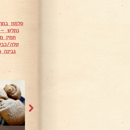
סלמון במר
נתלש – 
חמין מ
טלה/כבש
גבינה 
731 צפיות
451 צפיות