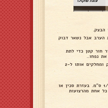
עוגת שוקולד
 הבצק.
נות הערב אבל נשאר דבוק
ר חור קטן כדי לתת
ת נפחו..
מקמחים קלות את משטח העבודה. מניחים עליו את הבצק ומחלקים אותו ל-2
לוקחים כדור בצק אחד ומרדדים אותו למלבן בעובי כ-1/2 ס"מ. בעזרת סכין או
חב 4-5 ס"מ. מגלגלים כל אחת מהרצועות