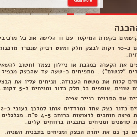
Read More
הכנה
:שמים בקערת המיקסר עם וו הלישה את כל מרכיבי
ולשים כ-10 דקות לבצק חלק ומעט דביק שנפרד מדפ
ית..
ים את הקערה במגבת או ניילון נצמד (חשוב להשאי
ים "לנשום") . מתפיחים כ-שעה עד שהבצק מכפיל א
 שווים. אוספים כל חלק כדור ומניחים ל-5 דקות..
ים את התבנית בנייר אפיה.
גלגלת פיצה חותכים לרצועות ברו
ת שושנים ומניחים בתבנית ברווחים קלים..
ים כך גם את יתרת הבצק ומניחים בתבנית השניה.