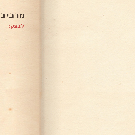
מרכיבי
לבצק: