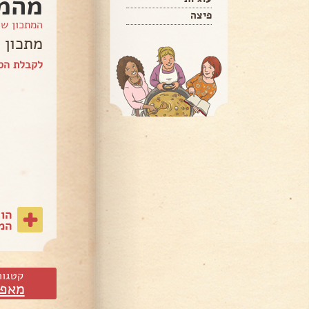
מהמ
פיצה
המתכון ש
מתכון 
לקבלת הספר של ila
הו
המת
קטגור
מאפי