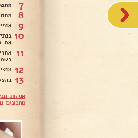
7
פחו.
8
מעלות..
9
ים ויציבים.
10
קערה
בים.
11
זהבה. .
12
קל. .
13
💞.
שלות ביחד
נים נוספים