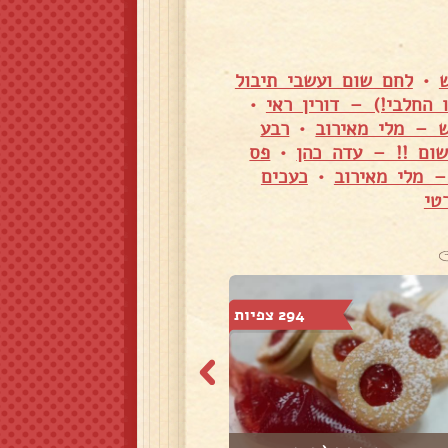
•
לחם שום ועשבי תיבול
 החלבי!) – דורין ראי
•
 – מלי מאירוב
•
רבע
ום !! – עדה כהן
•
פס
 מלי מאירוב
•
כעכים
טי
294 צפיות
307 צפיות