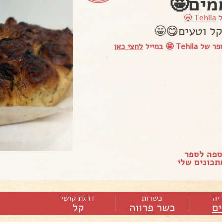
מים🤩
ל
Tehila 🤩
קל וטעים😋🤩
Teh 🤩 במייל
לחצי כאן
ספה לספר
כונים שלי
יה
כשרות
דרגת קושי
ם
כשר פרווה
קל