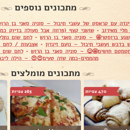
מתכונים נוספים
ינדה עם קראסט של עשבי תיבול – סוניה סאני בן הרוש
מלי מאירוב
•
שושני קצף (פרווה אבל מעולה בדיוק כמו
שגע ברוסטר🤩 – סוניה סאני בן הרוש
•
לחם שום נתלש
 בדבש ועשבי תיבול – נועם זיגדון
•
אצבעות / לחם ש
מטמטם חושים🤩😋 – סוניה סאני בן הרוש
•
לחם שום –
מהממים-כמה שזה טעים😍😍 – הילה ליבר
מתכונים מומלצים
470 צפיות
265 צפיות