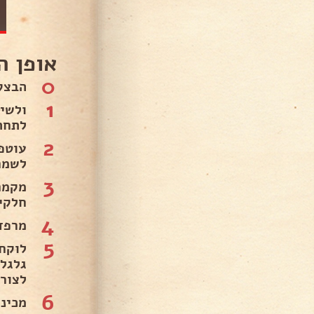
אופן ה
0
הבצק
1
לתחת
2
עוטפ
לשמר
3
חלקים
4
מרפד
5
לצור
6
מכינ