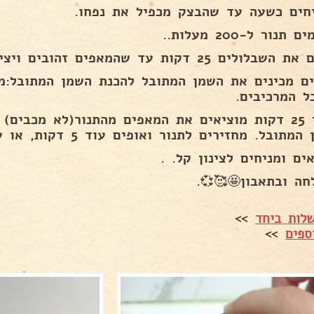
מתפיחים כשעה עד שהבצק מכפיל את נ
מחממים תנור ל-200 
אופים את השבלולים 25 דקות עד שהמאפים זהוב
השמן המתובל להכנת השמן המתובל:מערבבים היטב ב
את כל המרכי
 את המאפים מהתנור(לא מכבים) ומברישים אותם היטב
בשמן המתובל. מחזירים לתנור ואופים עוד 5 דקות, או עד ה
מוציאים ומניחים לצינון 
בהצלחה ובתאבון🤩
>>
אמהות מב
>>
מתכו