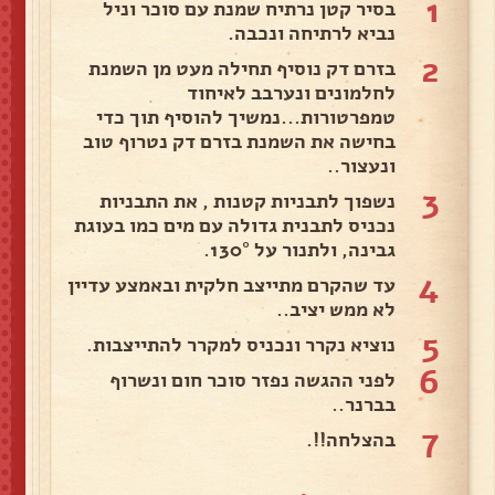
1
בסיר קטן נרתיח שמנת עם סוכר וניל
נביא לרתיחה ונכבה.
2
בזרם דק נוסיף תחילה מעט מן השמנת
לחלמונים ונערבב לאיחוד
טמפרטורות...נמשיך להוסיף תוך כדי
בחישה את השמנת בזרם דק נטרוף טוב
ונעצור..
3
נשפוך לתבניות קטנות , את התבניות
נכניס לתבנית גדולה עם מים כמו בעוגת
גבינה, ולתנור על 130°.
4
עד שהקרם מתייצב חלקית ובאמצע עדיין
לא ממש יציב..
5
נוציא נקרר ונכניס למקרר להתייצבות.
6
לפני ההגשה נפזר סוכר חום ונשרוף
בברנר..
7
בהצלחה!!.