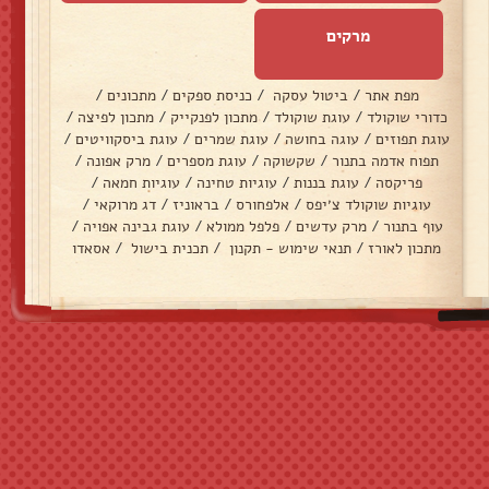
מרקים
מפת אתר
/
ביטול עסקה
/
כניסת ספקים
/
מתכונים
/
כדורי שוקולד
/
עוגת שוקולד
/
מתכון לפנקייק
/
מתכון לפיצה
/
עוגת תפוזים
/
עוגה בחושה
/
עוגת שמרים
/
עוגת ביסקוויטים
/
תפוח אדמה בתנור
/
שקשוקה
/
עוגת מספרים
/
מרק אפונה
/
פריקסה
/
עוגת בננות
/
עוגיות טחינה
/
עוגיות חמאה
/
עוגיות שוקולד צ׳יפס
/
אלפחורס
/
בראוניז
/
דג מרוקאי
/
עוף בתנור
/
מרק עדשים
/
פלפל ממולא
/
עוגת גבינה אפויה
/
מתכון לאורז
/
תנאי שימוש - תקנון
/
תכנית בישול
/
אסאדו