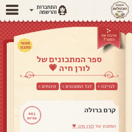
התחברות
והרשמה
אהבת את
הספר?
חפשי
מתכון
ספר המתכונים של
לורן חיה 💗
לכריכה >
לכל המתכונים >
קינוחים
>
קרם ברולה
663
צפיות
המתכון של
לורן חיה 💗