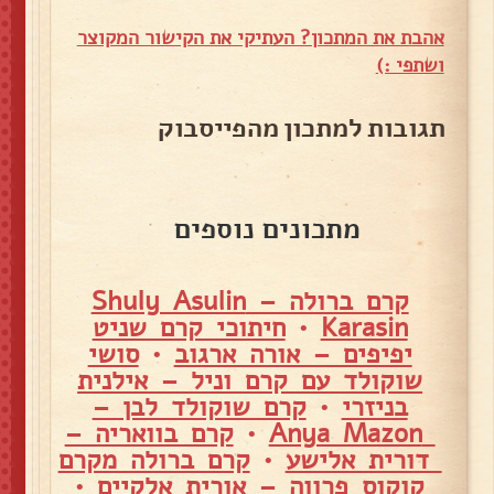
אהבת את המתכון? העתיקי את הקישור המקוצר
ושתפי :)
תגובות למתכון מהפייסבוק
מתכונים נוספים
קרם ברולה – Shuly Asulin
Karasin
•
חיתוכי קרם שניט
יפיפים – אורה ארגוב
•
סושי
שוקולד עם קרם וניל – אילנית
בניזרי
•
קרם שוקולד לבן –
Anya Mazon
•
קרם בוואריה –
דורית אלישע
•
קרם ברולה מקרם
קוקוס פרווה – אורית אלקיים
•