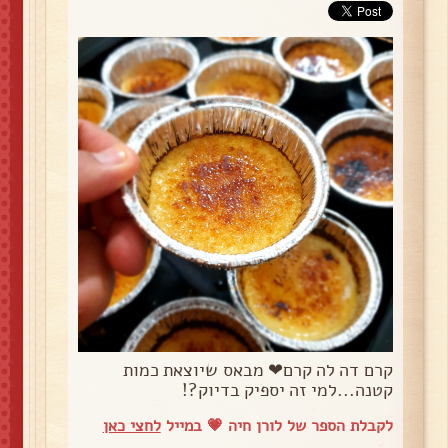
קרם דה לה קרם❤ מבאס שיוצאת כמות
קטנה...למי זה יספיק בדיוק?!
לקבלת הספר של לורן חיה 💗 במייל
לחצי כאן