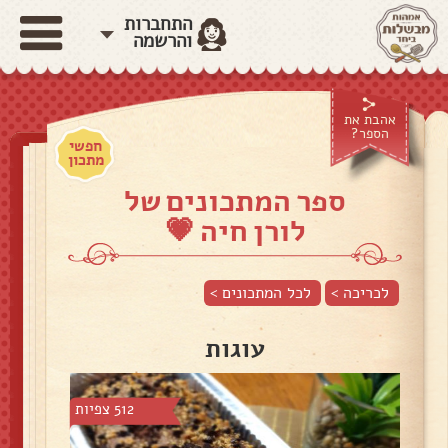
התחברות
והרשמה
אהבת את
הספר?
חפשי
מתכון
ספר המתכונים של
לורן חיה 💗
לכריכה >
לכל המתכונים >
עוגות
512 צפיות