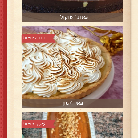
פאדג' שוקולד
2,110 צפיות
פאי לימון
1,525 צפיות