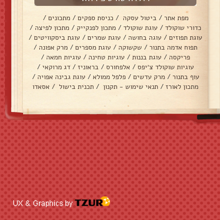
מפת אתר
/
ביטול עסקה
/
כניסת ספקים
/
מתכונים
/
כדורי שוקולד
/
עוגת שוקולד
/
מתכון לפנקייק
/
מתכון לפיצה
/
עוגת תפוזים
/
עוגה בחושה
/
עוגת שמרים
/
עוגת ביסקוויטים
/
תפוח אדמה בתנור
/
שקשוקה
/
עוגת מספרים
/
מרק אפונה
/
פריקסה
/
עוגת בננות
/
עוגיות טחינה
/
עוגיות חמאה
/
עוגיות שוקולד צ׳יפס
/
אלפחורס
/
בראוניז
/
דג מרוקאי
/
עוף בתנור
/
מרק עדשים
/
פלפל ממולא
/
עוגת גבינה אפויה
/
מתכון לאורז
/
תנאי שימוש - תקנון
/
תכנית בישול
/
אסאדו