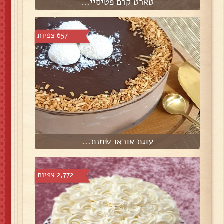
טארט קרם פטיסיי...
657 צפיות
עוגת אוראו שמנת...
2,772 צפיות