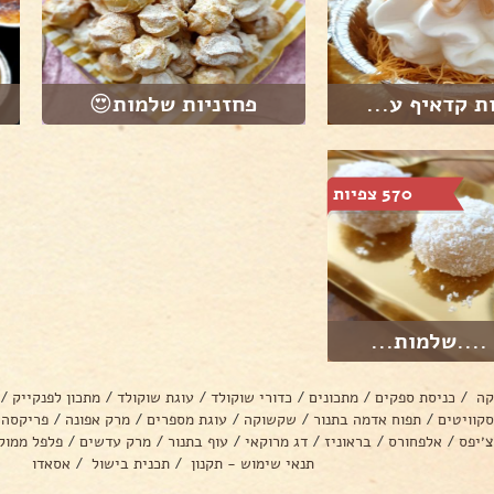
ת קדאיף ע...
פחזניות שלמות😍
570 צפיות
....שלמות...
קה
/
כניסת ספקים
/
מתכונים
/
כדורי שוקולד
/
עוגת שוקולד
/
מתכון לפנקייק
/
סקוויטים
/
תפוח אדמה בתנור
/
שקשוקה
/
עוגת מספרים
/
מרק אפונה
/
פריקסה
צ׳יפס
/
אלפחורס
/
בראוניז
/
דג מרוקאי
/
עוף בתנור
/
מרק עדשים
/
פלפל ממול
תנאי שימוש - תקנון
/
תכנית בישול
/
אסאדו