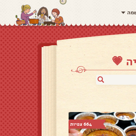
שמה
ה 💗
664 צפיות