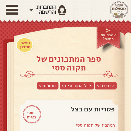
התחברות
והרשמה
אהבת את
הספר?
חפשי
מתכון
ספר המתכונים של
תקוה ססי
לכריכה >
לכל המתכונים >
תוספות
>
פטריות עם בצל
1,802
צפיות
המתכון של
תקוה ססי