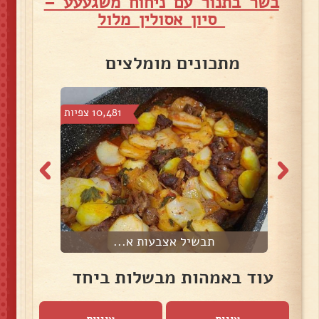
בשר בתנור עם ניחוח משגעעע –
סיון אסולין מלול
מתכונים מומלצים
 צפיות
10,481 צפיות
תבשיל אצבעות א...
עוד באמהות מבשלות ביחד
עוגות
עוגיות