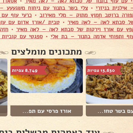
י עם עוף בתנור של סבתא לאה – לאה מאיר
•
אסאדו 
 אילנית בניזרי
•
צלי בשר בתנור עם ניחוח משגעעע – ס
פורה ברוטב חמוץ מתוק – מלי מאירוב
•
כרעי עוף עם 
של סבתא לאה – לאה מאיר
•
טבית /אורז אדום עם עוף
פץ עם אורז וירקות של סבתא לאה – לאה מאיר
•
חזה
וף ותפוחי אדמה בתנור – בת אלי
•
ספגטי עם קוביות 
מתכונים מומלצים
15,630 צפיות
8,749 צפיות
ם בשר טחו...
אורז פרסי עם תפ...
עוד באמהות מבשלות ביח