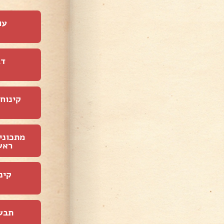
עו
דג
קינוחי
מתכוני
ראש
קינ
תבש