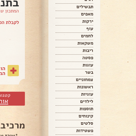
בתנו
תבשילים
המתכון ש
מאפים
ירקות
לקבלת הספ
עוף
לחמים
משקאות
ריבות
פסטה
עוגות
הו
בשר
המת
צמחוניים
ראשונות
עוגיות
קטגור
אור
לילדים
תוספות
קינוחים
מרכיבי
סלטים
פשטידות
*אורז עם