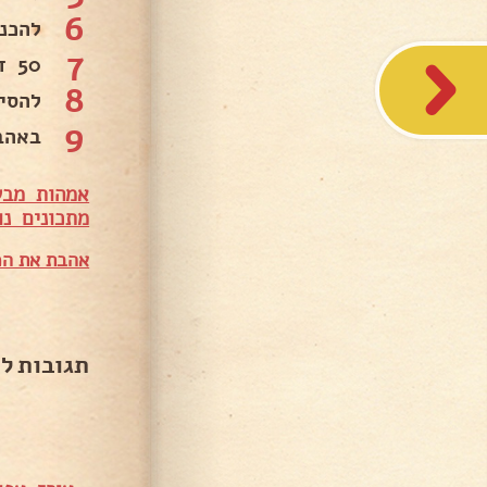
6
להכני
7
50 דקות .
8
להסיר 
9
באהבה
אמהות מבש
מתכונים נו
אהבת את המ
תגובות ל