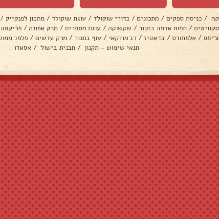
קה
/
כניסת ספקים
/
מתכונים
/
כדורי שוקולד
/
עוגת שוקולד
/
מתכון לפנקייק
/
סקוויטים
/
תפוח אדמה בתנור
/
שקשוקה
/
עוגת מספרים
/
מרק אפונה
/
פריקסה
צ׳יפס
/
אלפחורס
/
בראוניז
/
דג מרוקאי
/
עוף בתנור
/
מרק עדשים
/
פלפל ממול
תנאי שימוש - תקנון
/
תכנית בישול
/
אסאדו