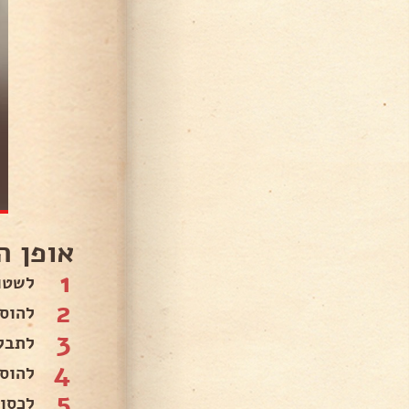
אופן ה
1
לשטו
2
להוס
3
לתבל
4
להוס
5
לכסות