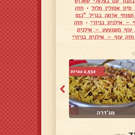
בתנור עם בצלצלי שאלוט
יון אסולין מלול
•
חזה
תפוחי אדמה בגריל "כמו
 – אילנית בניזרי
•
חזה
 עוף משגעעע – אילנית
חזה עוף – אילנית בניזרי
2,532 צפיות
2,644 צפיות
מג'דרה
אורז אדום עם קי...
ד