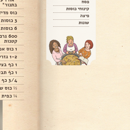
פסח
בתנור*
קינוחי כוסות
כוס מדי
פיצה
3 כוסות אורז בסמטי
שונות
6 כוסות מים רותחים
600 ג
קטנות
1 כוס אפונה קפואה
1-2 גזרים חתוכים לג'ולינים
1 כף בצל יבש מטוגן
1 כף תבלין גריל עוף
3/4 כף מלח
⅓ כוס ש
¼ כפית 