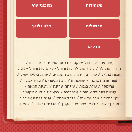
פשטידות
מתכוני עוף
תבשילים
ללא גלוטן
מרקים
מפת אתר
/
ביטול עסקה
/
כניסת ספקים
/
מתכונים
/
כדורי שוקולד
/
עוגת שוקולד
/
מתכון לפנקייק
/
מתכון לפיצה
/
עוגת תפוזים
/
עוגה בחושה
/
עוגת שמרים
/
עוגת ביסקוויטים
/
תפוח אדמה בתנור
/
שקשוקה
/
עוגת מספרים
/
מרק אפונה
/
פריקסה
/
עוגת בננות
/
עוגיות טחינה
/
עוגיות חמאה
/
עוגיות שוקולד צ׳יפס
/
אלפחורס
/
בראוניז
/
דג מרוקאי
/
עוף בתנור
/
מרק עדשים
/
פלפל ממולא
/
עוגת גבינה אפויה
/
מתכון לאורז
/
תנאי שימוש - תקנון
/
תכנית בישול
/
אסאדו