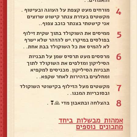
4
מורחים מעט קצפת על העוגה ובעיטוף .
מקשטים בעזרת צנתר קישוט שרוצים
אני קישטתי בצנתר כוכב צפוף..
5
ממיסים את השוקולד בתוך שקית זילוף
בפולסים במיקרו.יש להזהר שלא ישרף
לא להמיס את כל השוקולד בבת אחת. .
6
מרססים מעט תרסיס שמן על תבניות
הסיליקון ומזלפים את השוקולד לתוך
תבניות הסיליקון. מכניסים למקפיא
ומחלצים בזהירות לאחר שקפא. .
7
מקשטים מעל הזילוף בקישוטי השוקולד
ובסוכריות המנגו. .
8
בהצלחה ובתאבון מדי 🙏❣ .
אמהות מבשלות ביחד
מ
תכונים נוספים