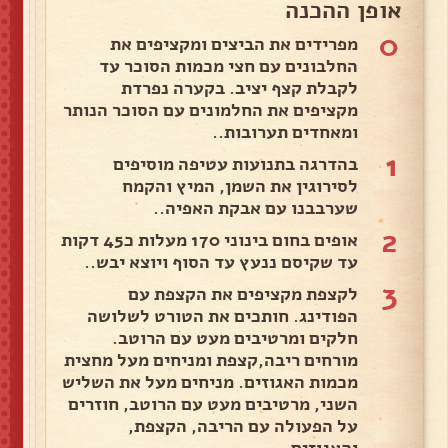
אופן ההכנה
0
מפרידים את הביצים ומקציפים את
החלבונים עם חצי מכמות הסוכר עד
לקבלת קצף יציב. בקערה נפרדת
מקציפים את החלמונים עם הסוכר הנותר
ומאחדים תערובות..
1
בהדרגה בתנועות עטיפה מוסיפים
לסירוגין את השמן, המיץ והקמח
שערבבנו עם אבקת האפיה..
2
אופים בחום בינוני 170 מעלות כ45 דקות
עד שקיסם ננעץ עד הסוף ויוצא יבש..
3
לקצפת מקציפים את הקצפת עם
הפודינג. חותכים את הטורט לשלושה
חלקים ומרטיבים מעט עם הרוטב.
מורחים ריבה,קצפת ומניחים מעל מחצית
מכמות האגוזים. מניחים מעל את השליש
השני, מרטיבים מעט עם הרוטב, חוזרים
על הפעולה עם הריבה, הקצפת,
והאגוזים. .