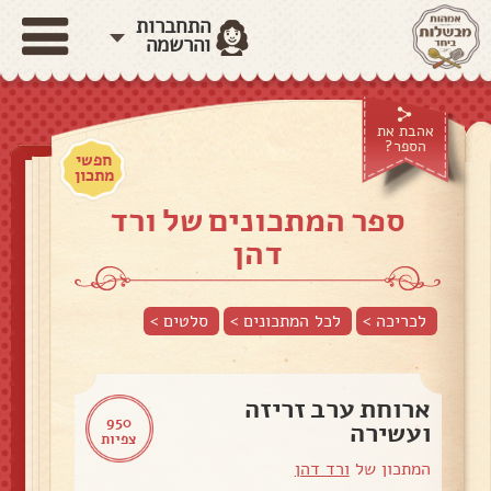
התחברות
והרשמה
אהבת את
הספר?
חפשי
מתכון
ספר המתכונים של ורד
דהן
לכריכה >
לכל המתכונים >
סלטים
>
ארוחת ערב זריזה
950
ועשירה
צפיות
המתכון של
ורד דהן