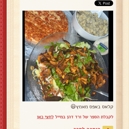
קלאס באפס מאמץ😃
לקבלת הספר של ורד דהן במייל
לחצי כאן
הוספה לספר