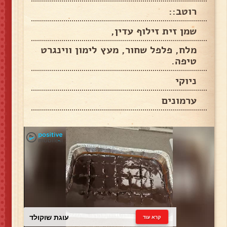
רוטב::
שמן זית זילוף עדין,
מלח, פלפל שחור, מעץ לימון ווינגרט
טיפה.
ניוקי
ערמונים
עוגת שוקולד
קרא עוד