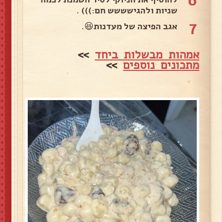
6
שניות ולהגישששש חם:))) .
7
אגב הפיצה של מעדנות😆.
אמהות מבשלות ביחד
>>
מתכונים נוספים
>>