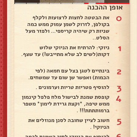
אופן ההכנה
0
את הבטטה לחצות לרצועות ולקלף
בקולפן, לזרוק לשמן עמוק ממש כמה
שניות רק שיהיה קריספי… ולפזר מעל
הסלט..
1
ניוקי: להרתיח את הניוקי שלוש
דקות(לשים לב שלא מתייבש!) עד שצף.
.
2
בינתיים לטגן בצל עם חמאה (לפי
הכמות) ואפשר שן שום עד שמשחים.
3
להוסיף פטריות טריות וערמונים .
4
קופסת שמנת לבישול מלח פלפל קינמון
ממש טיפה, *וקצת גרידת לימון* משפר
ברמותתתת!!! .
5
חשוב לציין שחובה לסנן מנוזלים את
הניוקי! .
להוסיף את הניוקי לסיר השמנת לכמה