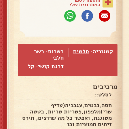
המתכונים שלי
קטגוריה:
סלטים
כשרות: כשר
חלבי
דרגת קושי: קל
מרכיבים
לסלט::
חסה,נבטים,עגבניה(עדיף
שרי)מלפפון,פטריות טריות, בטטה
מטוגנת, ואפשר כל מה שרוצים, תירס
זיתים חמוציות וכו