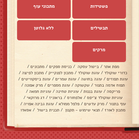
פשטידות
מתכוני עוף
תבשילים
ללא גלוטן
מרקים
מפת אתר
/
ביטול עסקה
/
כניסת ספקים
/
מתכונים
/
כדורי שוקולד
/
עוגת שוקולד
/
מתכון לפנקייק
/
מתכון לפיצה
/
עוגת תפוזים
/
עוגה בחושה
/
עוגת שמרים
/
עוגת ביסקוויטים
/
תפוח אדמה בתנור
/
שקשוקה
/
עוגת מספרים
/
מרק אפונה
/
פריקסה
/
עוגת בננות
/
עוגיות טחינה
/
עוגיות חמאה
/
עוגיות שוקולד צ׳יפס
/
אלפחורס
/
בראוניז
/
דג מרוקאי
/
עוף בתנור
/
מרק עדשים
/
פלפל ממולא
/
עוגת גבינה אפויה
/
מתכון לאורז
/
תנאי שימוש - תקנון
/
תכנית בישול
/
אסאדו