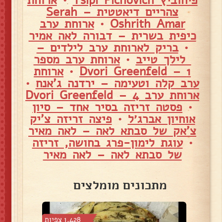
פיחוביץ Tsipi Pichovich
•
ארוחת
צהריים דיאטטית – Serah
Oshrith Amar
•
ארוחת ערב
כיפית בשרית – דבורה לאה אמיר
•
בריק לארוחת ערב לילדים –
לילך טייב
•
ארוחת ערב מספר
1 – Dvori Greenfeld
•
ארוחת
ערב קלה וטעימה – ירדנה ג'אנח
•
ארוחת ערב 4 – Dvori Greenfeld
•
פסטה זריזה בסיר אחד – סיון
אוחיון אברג׳ל
•
פיצה זריזה צ'יק
צ'אק של סבתא לאה – לאה מאיר
•
עוגת לימון-פרג בחושה, זריזה
של סבתא לאה – לאה מאיר
מתכונים מומלצים
6 צפיות
1,428 צפיות