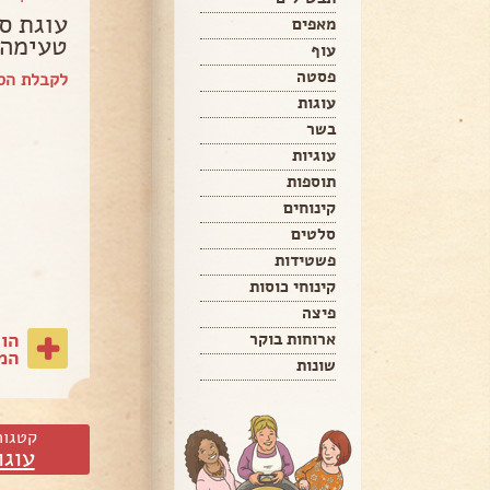
עוגת ס
מאפים
טעימה 
עוף
פסטה
לקבלת הספ
עוגות
בשר
עוגיות
תוספות
קינוחים
סלטים
פשטידות
קינוחי כוסות
פיצה
הו
ארוחות בוקר
המת
שונות
קטגור
עוגו