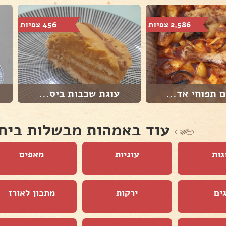
2,586 צפיות
456 צפיות
 תפוחי אד...
עוגת שכבות ביס...
עוד באמהות מבשלות ביח
גות
עוגיות
מאפים
ים
ירקות
מתכון לאורז