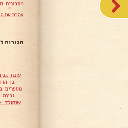
מ
תכונים נו
אהבת את המ
תגובות ל
עוגת גבינ
בן הרו
מספרים ב
גבינה 
שוקולד –