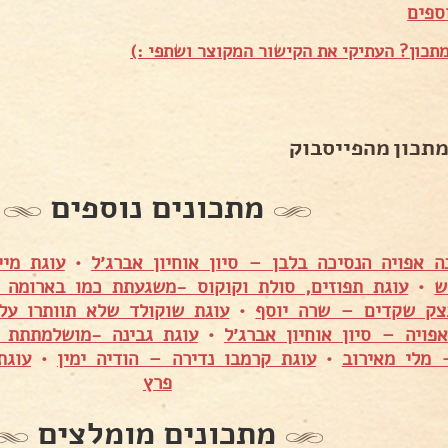
ספים
תכון? העתיקי את הקישור המקוצר ושתפי :)
מתכון מהפייסבוק
מתכונים נוספים
ה אפויה הנסיכה בלבן – סיון אוחיון אברג׳ל
•
עוגת מי
ש
•
עוגת תפוזים, סולת וקוקוס -משגעתת כמו בארומה 
צק שקדים – שרה יוסף
•
עוגת שוקולד שלא תוותרו על
אפויה – סיון אוחיון אברג׳ל
•
עוגת גבינה -מושלמתתת 
 מלי מאירוב
•
עוגת קרמבו נדירה – הודיה ימין
•
עוגת
פרץ
מתכונים מומלצים