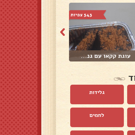
543 צפיות
290 צפיות
עוגת קקאו עם גנ...
עוגת מייפל
ד
גלידות
לחמים