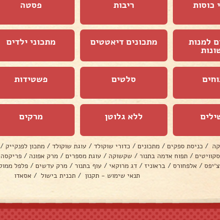
 כוסות
ריבות
פסטה
ם למנות
מתכונים דיאטטים
מתכוני ילדים
ונות
וחים
סלטים
פשטידות
ילים
ללא גלוטן
מרקים
קה
/
כניסת ספקים
/
מתכונים
/
כדורי שוקולד
/
עוגת שוקולד
/
מתכון לפנקייק
/
סקוויטים
/
תפוח אדמה בתנור
/
שקשוקה
/
עוגת מספרים
/
מרק אפונה
/
פריקסה
צ׳יפס
/
אלפחורס
/
בראוניז
/
דג מרוקאי
/
עוף בתנור
/
מרק עדשים
/
פלפל ממול
תנאי שימוש - תקנון
/
תכנית בישול
/
אסאדו