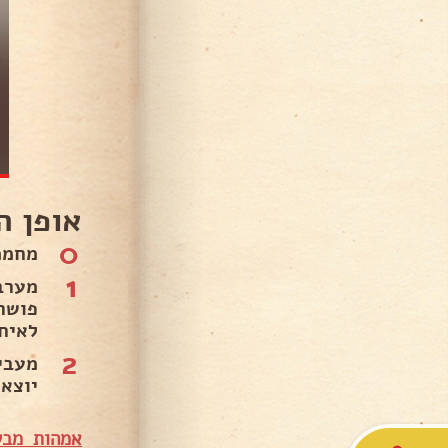
אופן ה
0
מחממים תנור ל75
1
מערב
פושר
לאיח
2
יוצא 
אמהות מבש