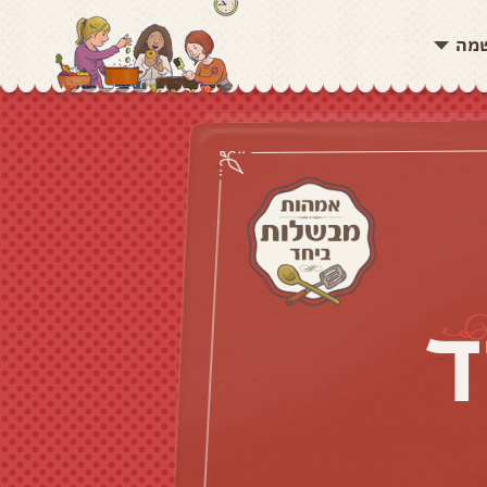
שמה
ד