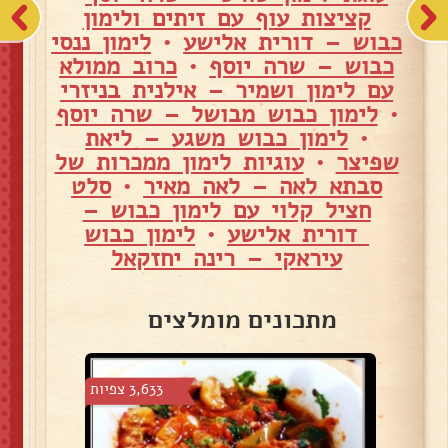
קציצות עוף עם זיתים ולימון
כבוש – דורית אלישע
•
לימון ננסי
כבוש – שרה יוסף
•
כרוב ממולא
עם לימון ושמיר – אילנית בניזרי
•
לימון כבוש מבושל – שרה יוסף
•
לימון כבוש משגע – ליאת
שפיצר
•
עוגיות לימון ממכרות של
סבתא לאה – לאה מאיר
•
סלט
חציל קלוי עם לימון כבוש –
דורית אלישע
•
לימון כבוש
עיראקי – רינה יחזקאל
מתכונים מומלצים
צפיות
3,633 צפיות