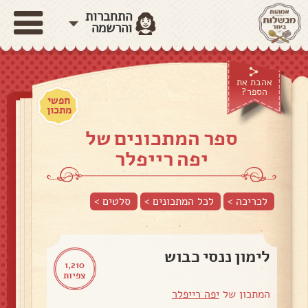
התחברות
והרשמה
אהבת את
הספר?
חפשי
מתכון
ספר המתכונים של
יפה רייפלר
לכריכה >
לכל המתכונים >
סלטים
>
לימון ננסי כבוש
1,210
צפיות
המתכון של
יפה רייפלר