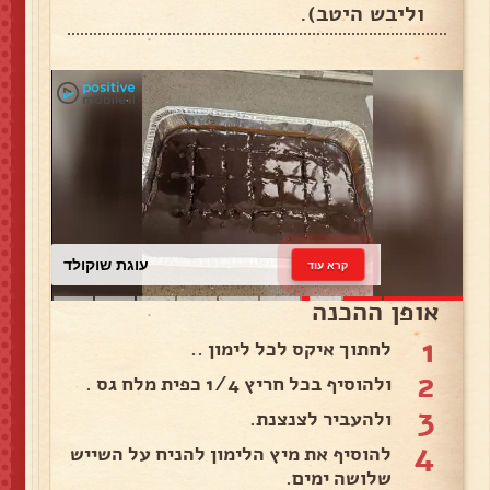
וליבש היטב).
עוגת שוקולד
קרא עוד
אופן ההכנה
1
לחתוך איקס לכל לימון ..
2
ולהוסיף בכל חריץ 1/4 כפית מלח גס .
3
ולהעביר לצנצנת.
4
להוסיף את מיץ הלימון להניח על השייש
שלושה ימים.