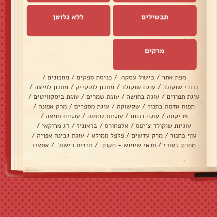
תבשילים
ללא גלוטן
מרקים
מפת אתר
/
ביטול עסקה
/
כניסת ספקים
/
מתכונים
/
כדורי שוקולד
/
עוגת שוקולד
/
מתכון לפנקייק
/
מתכון לפיצה
/
עוגת תפוזים
/
עוגה בחושה
/
עוגת שמרים
/
עוגת ביסקוויטים
/
תפוח אדמה בתנור
/
שקשוקה
/
עוגת מספרים
/
מרק אפונה
/
פריקסה
/
עוגת בננות
/
עוגיות טחינה
/
עוגיות חמאה
/
עוגיות שוקולד צ׳יפס
/
אלפחורס
/
בראוניז
/
דג מרוקאי
/
עוף בתנור
/
מרק עדשים
/
פלפל ממולא
/
עוגת גבינה אפויה
/
מתכון לאורז
/
תנאי שימוש - תקנון
/
תכנית בישול
/
אסאדו